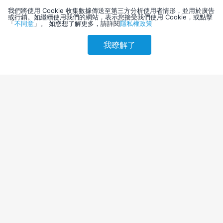
我們將使用 Cookie 收集數據傳送至第三方分析使用者情形，並用於廣告
或行銷。如繼續使用我們的網站，表示您接受我們使用 Cookie，或點擊
「
不同意
」。 如您想了解更多，請詳閱
隱私權政策
我瞭解了
請選擇其他入住日