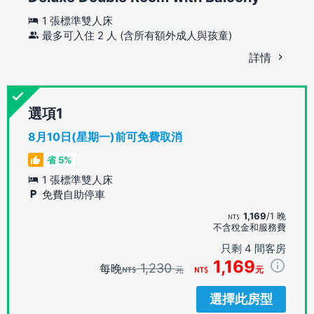
1 張標準雙人床
最多可入住 2 人 (含所有額外成人與孩童)
詳情
選項
8月10日(星期一)前可免費取消
省 5%
1 張標準雙人床
免費自助停車
1,169
/1 晚
不含稅金和服務費
只剩 4 間客房
1,169
1,230
每晚
元
元
選擇此房型