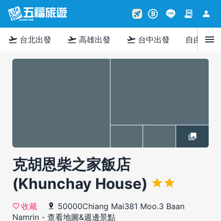
contract
person
rocket_launch
B
menu
flight_takeoff
flight_takeoff
flight_takeoff
台北出發
高雄出發
台中出發
自由行
克胡恩柴之家飯店
(Khunchay House)
50000Chiang Mai381 Moo.3 Baan
收藏
Namrin
-
查看地圖&週邊景點