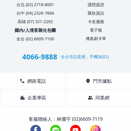
台北 (02) 2718-8001
護照簽證
台中 (04) 2326-7666
匯款資訊
高雄 (07) 321-2292
卡友優惠
國內/入境客製化包團
電子報
傳真刷卡單
全台 (02) 6609-7100
4066-9888
全台市話直撥，手機加(02)
call
網路電話
location_on
門市據點
location_city
企業專區
group
同業網
客服聯絡人：林珊宇 (02)6609-7119