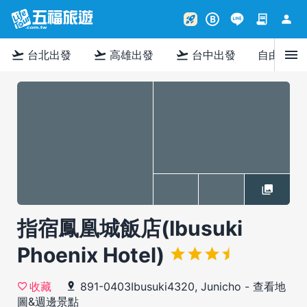
contract
person
rocket_launch
B
menu
flight_takeoff
flight_takeoff
flight_takeoff
台北出發
高雄出發
台中出發
自由行
指宿鳳凰城飯店(Ibusuki
Phoenix Hotel)
891-0403Ibusuki4320, Junicho
-
查看地
收藏
圖&週邊景點