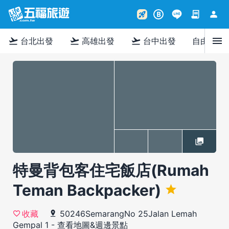
contract
person
rocket_launch
B
menu
flight_takeoff
flight_takeoff
flight_takeoff
台北出發
高雄出發
台中出發
自由行
特曼背包客住宅飯店(Rumah
Teman Backpacker)
50246SemarangNo 25Jalan Lemah
收藏
Gempal 1
-
查看地圖&週邊景點