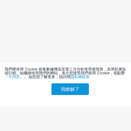
我們將使用 Cookie 收集數據傳送至第三方分析使用者情形，並用於廣告
或行銷。如繼續使用我們的網站，表示您接受我們使用 Cookie，或點擊
「
不同意
」。 如您想了解更多，請詳閱
隱私權政策
我瞭解了
請選擇其他入住日