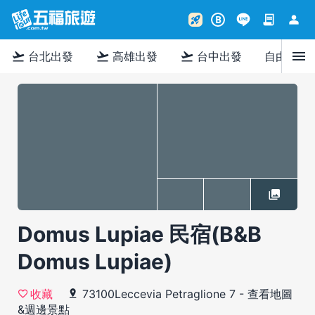
contract
person
rocket_launch
B
menu
flight_takeoff
flight_takeoff
flight_takeoff
台北出發
高雄出發
台中出發
自由行
Domus Lupiae 民宿(B&B
Domus Lupiae)
73100Leccevia Petraglione 7
-
查看地圖
收藏
&週邊景點