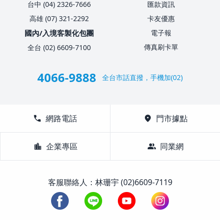
台中 (04) 2326-7666
匯款資訊
高雄 (07) 321-2292
卡友優惠
國內/入境客製化包團
電子報
傳真刷卡單
全台 (02) 6609-7100
4066-9888
全台市話直撥，手機加(02)
call
網路電話
location_on
門市據點
location_city
企業專區
group
同業網
客服聯絡人：林珊宇 (02)6609-7119