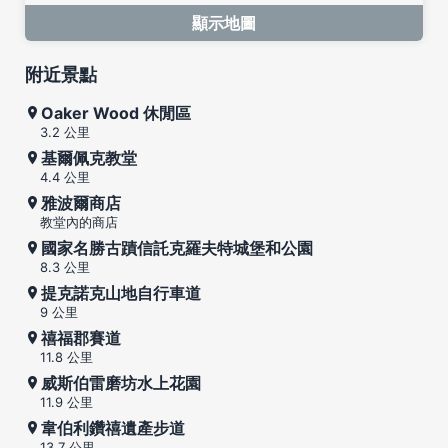
顯示地圖
附近景點
Oaker Wood 休閒區
3.2 公里
基爾佩克教堂
4.4 公里
雅波爾商店
教堂內的商店
國家名勝古蹟信託克羅夫特城堡和公園
8.3 公里
提克諾克山地自行車道
9 公里
禧福郡賽道
11.8 公里
威斯伯雷磨坊水上花園
11.9 公里
韋伯利鑽禧遺產步道
13.7 公里