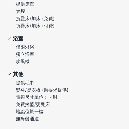
提供床單
禁煙
折疊床/加床 (免費)
折疊床/加床 (付費)
浴室
僅限淋浴
獨立浴室
吹風機
其他
提供毛巾
熨斗/燙衣板 (應要求提供)
電視尺寸單位： - 吋
免費搖籃/嬰兒床
地點位於一樓
無障礙通道