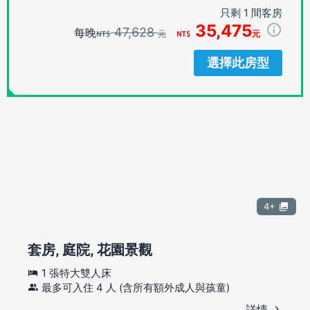
只剩 1 間客房
35,475
47,628
每晚
元
元
選擇此房型
4+
套房, 庭院, 花園景觀
1 張特大雙人床
最多可入住 4 人 (含所有額外成人與孩童)
詳情