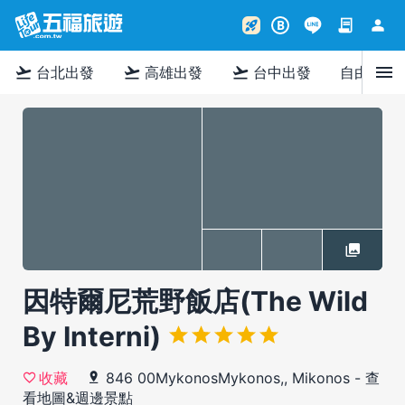
contract
person
rocket_launch
B
menu
flight_takeoff
flight_takeoff
flight_takeoff
台北出發
高雄出發
台中出發
自由行
因特爾尼荒野飯店(The Wild
By Interni)
846 00MykonosMykonos,, Mikonos
-
查
收藏
看地圖&週邊景點