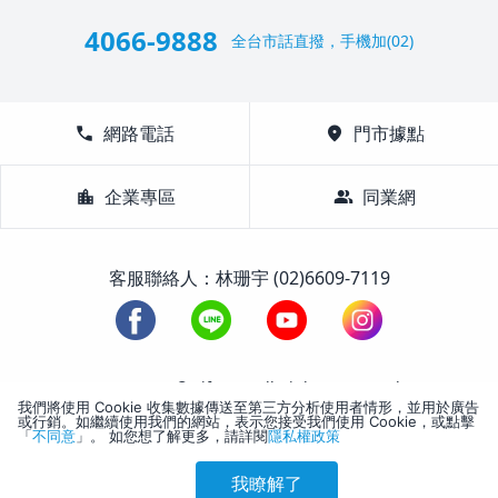
4066-9888
全台市話直撥，手機加(02)
call
網路電話
location_on
門市據點
location_city
企業專區
group
同業網
客服聯絡人：林珊宇 (02)6609-7119
1988-2026 © Lifetour All Rights Reserved.
我們將使用 Cookie 收集數據傳送至第三方分析使用者情形，並用於廣告
或行銷。如繼續使用我們的網站，表示您接受我們使用 Cookie，或點擊
「
不同意
」。 如您想了解更多，請詳閱
隱私權政策
我瞭解了
參考售價(含稅)