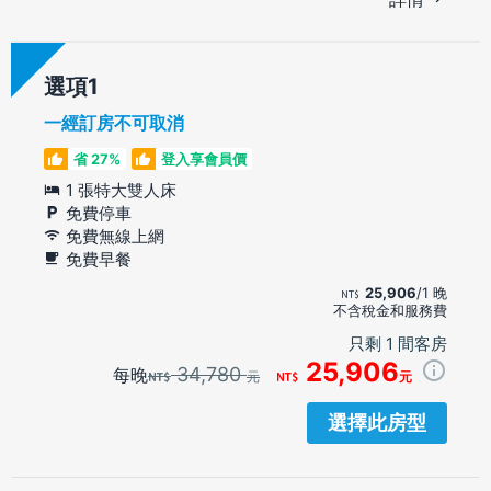
選項
一經訂房不可取消
省 27%
登入享會員價
1 張特大雙人床
免費停車
免費無線上網
免費早餐
25,906
/1 晚
不含稅金和服務費
只剩 1 間客房
25,906
34,780
每晚
元
元
選擇此房型