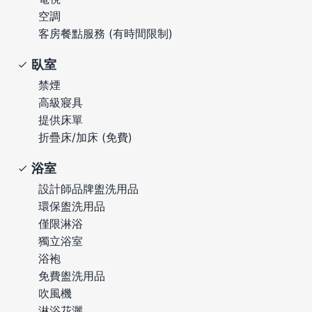
空調
客房餐點服務 (有時間限制)
臥室
禁煙
高級寢具
提供床單
折疊床/加床 (免費)
浴室
設計師品牌盥洗用品
環保盥洗用品
僅限淋浴
獨立浴室
浴袍
免費盥洗用品
吹風機
淋浴花灑