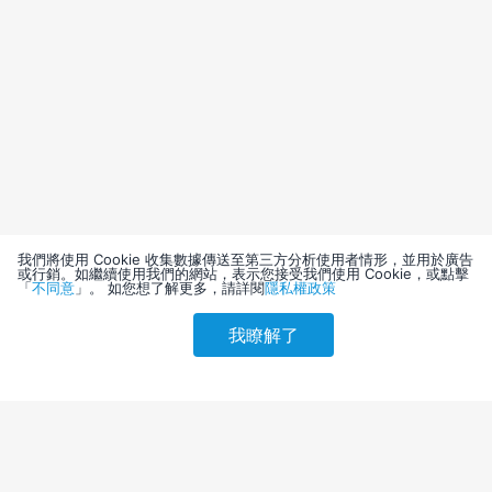
我們將使用 Cookie 收集數據傳送至第三方分析使用者情形，並用於廣告
或行銷。如繼續使用我們的網站，表示您接受我們使用 Cookie，或點擊
「
不同意
」。 如您想了解更多，請詳閱
隱私權政策
我瞭解了
請選擇其他入住日