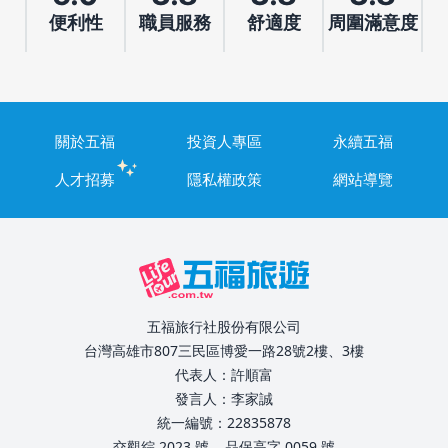
便利性
職員服務
舒適度
周圍滿意度
關於五福
投資人專區
永續五福
人才招募
隱私權政策
網站導覽
五福旅行社股份有限公司
台灣高雄市807三民區博愛一路28號2樓、3樓
代表人：許順富
發言人：李家誠
統一編號：22835878
交觀綜 2023 號
品保高字 0059 號