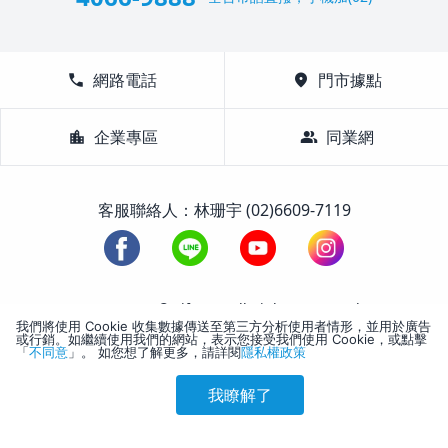
call
網路電話
location_on
門市據點
location_city
企業專區
group
同業網
客服聯絡人：林珊宇 (02)6609-7119
1988-2026 © Lifetour All Rights Reserved.
我們將使用 Cookie 收集數據傳送至第三方分析使用者情形，並用於廣告
或行銷。如繼續使用我們的網站，表示您接受我們使用 Cookie，或點擊
「
不同意
」。 如您想了解更多，請詳閱
隱私權政策
我瞭解了
參考售價(含稅)
會員訂購
訪客訂購
刷卡優惠
1,920