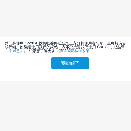
我們將使用 Cookie 收集數據傳送至第三方分析使用者情形，並用於廣告
或行銷。如繼續使用我們的網站，表示您接受我們使用 Cookie，或點擊
「
不同意
」。 如您想了解更多，請詳閱
隱私權政策
我瞭解了
請選擇其他入住日