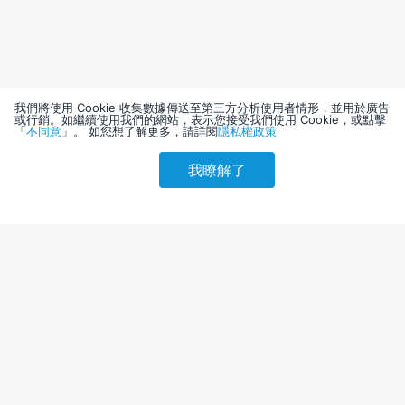
我們將使用 Cookie 收集數據傳送至第三方分析使用者情形，並用於廣告
或行銷。如繼續使用我們的網站，表示您接受我們使用 Cookie，或點擊
「
不同意
」。 如您想了解更多，請詳閱
隱私權政策
我瞭解了
請選擇其他入住日