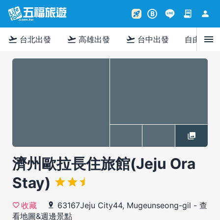
contract
person
rocket_launch
B
menu
flight_takeoff
flight_takeoff
flight_takeoff
台北出發
高雄出發
台中出發
自由行
濟州歐拉長住旅館(Jeju Ora
Stay)
63167Jeju City44, Mugeunseong-gil
-
查
收藏
看地圖&週邊景點