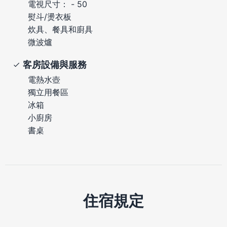
電視尺寸： - 50
熨斗/燙衣板
炊具、餐具和廚具
微波爐
客房設備與服務
電熱水壺
獨立用餐區
冰箱
小廚房
書桌
住宿規定