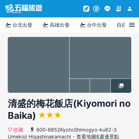
contract
person
rocket_launch
B
menu
flight_takeoff
flight_takeoff
flight_takeoff
台北出發
高雄出發
台中出發
自由行
清盛的梅花飯店(Kiyomori no
Baika)
600-8852KyotoShimogyo-ku82-3
收藏
Umekoji Higashinakamachi
-
查看地圖&週邊景點