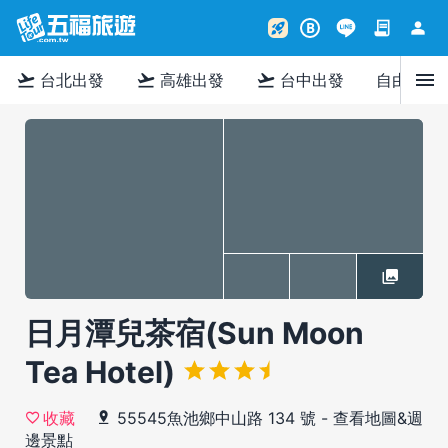
contract
person
rocket_launch
B
menu
flight_takeoff
flight_takeoff
flight_takeoff
台北出發
高雄出發
台中出發
自由行
日月潭兒茶宿(Sun Moon
Tea Hotel)
55545魚池鄉中山路 134 號
-
查看地圖&週
收藏
邊景點