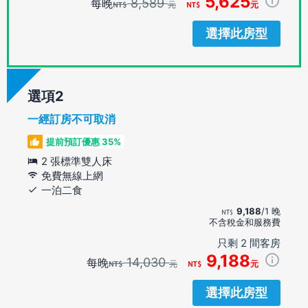
5,625
8,589
每晚
元
元
選擇此房型
選項
一經訂房不可取消
提前預訂優惠 35%
2 張標準雙人床
免費無線上網
一泊二食
9,188
/1 晚
不含稅金和服務費
只剩 2 間客房
9,188
14,030
每晚
元
元
選擇此房型