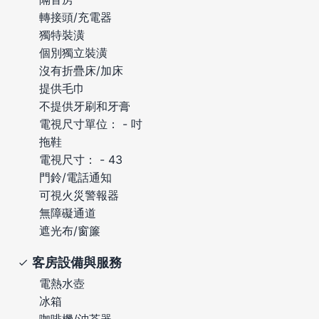
轉接頭/充電器
獨特裝潢
個別獨立裝潢
沒有折疊床/加床
提供毛巾
不提供牙刷和牙膏
電視尺寸單位： - 吋
拖鞋
電視尺寸： - 43
門鈴/電話通知
可視火災警報器
無障礙通道
遮光布/窗簾
客房設備與服務
電熱水壺
冰箱
咖啡機/沖茶器