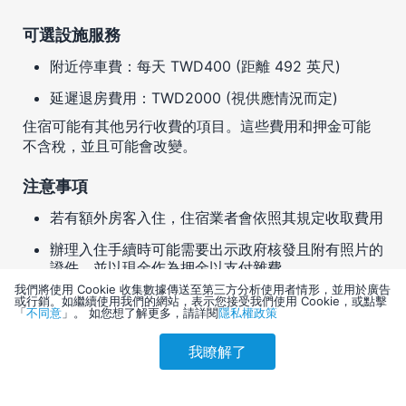
可選設施服務
附近停車費：每天 TWD400 (距離 492 英尺)
延遲退房費用：TWD2000 (視供應情況而定)
住宿可能有其他另行收費的項目。這些費用和押金可能
不含稅，並且可能會改變。
注意事項
若有額外房客入住，住宿業者會依照其規定收取費用
辦理入住手續時可能需要出示政府核發且附有照片的
證件，並以現金作為押金以支付雜費
我們將使用 Cookie 收集數據傳送至第三方分析使用者情形，並用於廣告
住宿無法保證能符合房客所有特殊住房要求，房客須
或行銷。如繼續使用我們的網站，表示您接受我們使用 Cookie，或點擊
「
不同意
」。 如您想了解更多，請詳閱
隱私權政策
於辦理入住手續時與住宿確認；特殊入住要求可能需
要加收費用
我瞭解了
參考售價(含稅)
此住宿接受現金
會員訂購
訪客訂購
刷卡優惠
6,497
不保證提供無噪音客房