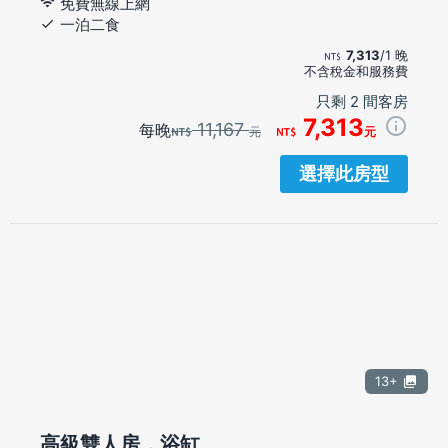
免費無線上網
一泊二食
7,313
/1 晚
不含稅金和服務費
只剩 2 間客房
7,313
11,167
每晚
元
元
選擇此房型
13+
高級雙人房，浴缸