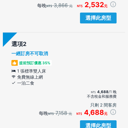
2,532
3,866
每晚
元
元
選擇此房型
選項
一經訂房不可取消
提前預訂優惠 35%
1 張標準雙人床
免費無線上網
一泊二食
4,688
/1 晚
不含稅金和服務費
只剩 2 間客房
4,688
7,158
每晚
元
元
選擇此房型