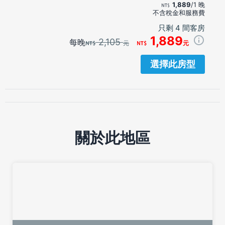
1,889
/1 晚
不含稅金和服務費
只剩 4 間客房
1,889
2,105
每晚
元
元
選擇此房型
關於此地區