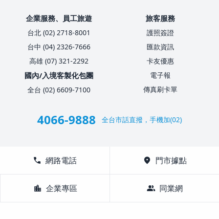
企業服務、員工旅遊
旅客服務
台北 (02) 2718-8001
護照簽證
台中 (04) 2326-7666
匯款資訊
高雄 (07) 321-2292
卡友優惠
國內/入境客製化包團
電子報
傳真刷卡單
全台 (02) 6609-7100
4066-9888
全台市話直撥，手機加(02)
call
網路電話
location_on
門市據點
location_city
企業專區
group
同業網