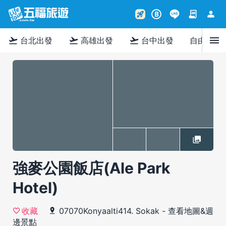
contract
person
rocket_launch
B
menu
flight_takeoff
flight_takeoff
flight_takeoff
台北出發
高雄出發
台中出發
自由行
強麥公園飯店(Ale Park
Hotel)
07070Konyaalti414. Sokak
-
查看地圖&週
收藏
邊景點