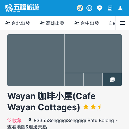
contract
person
rocket_launch
B
menu
flight_takeoff
flight_takeoff
flight_takeoff
台北出發
高雄出發
台中出發
自由行
Wayan 咖啡小屋(Cafe
Wayan Cottages)
83355SenggigiSenggigi Batu Bolong
-
收藏
查看地圖&週邊景點