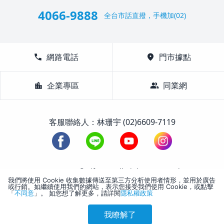
4066-9888
全台市話直撥，手機加(02)
call
網路電話
location_on
門市據點
location_city
企業專區
group
同業網
客服聯絡人：林珊宇 (02)6609-7119
1988-2026 © Lifetour All Rights Reserved.
我們將使用 Cookie 收集數據傳送至第三方分析使用者情形，並用於廣告
或行銷。如繼續使用我們的網站，表示您接受我們使用 Cookie，或點擊
「
不同意
」。 如您想了解更多，請詳閱
隱私權政策
我瞭解了
參考售價(含稅)