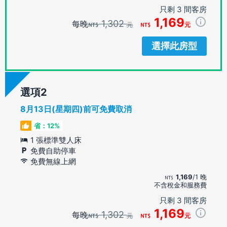
只剩 3 間客房
1,169
1,302
每晚
元
元
選擇此房型
選項
8月13日(星期四)前可免費取消
省：12%
1 張標準雙人床
免費自助停車
免費無線上網
1,169
/1 晚
不含稅金和服務費
只剩 3 間客房
1,169
1,302
每晚
元
元