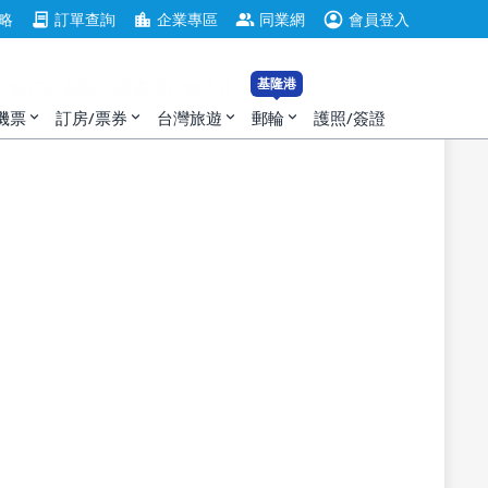
account_circle
contract
location_city
group
略
訂單查詢
企業專區
同業網
會員登入
基隆港
無符合房型，請選擇其他入住日。
機票
訂房/票券
台灣旅遊
郵輪
護照/簽證
expand_more
expand_more
expand_more
expand_more