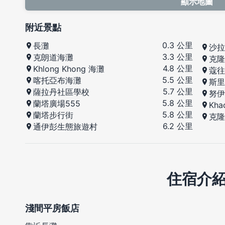
顯示地圖
附近景點
0.3 公里
長灘
沙拉
3.3 公里
克朗道海灘
克隆
4.8 公里
Khlong Khong 海灘
蔻往
5.5 公里
喀托亞布海灘
斯里
5.7 公里
薩拉丹社區學校
努伊
5.8 公里
蘭塔廣場555
Kha
5.8 公里
蘭塔步行街
克隆
6.2 公里
通伊彭生態旅遊村
住宿介
淺間平房飯店