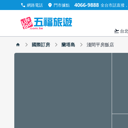
4066-9888
call
location_on
網路電話
門市據點
全台市話直撥，手
flight_takeoff
台
國際訂房
蘭塔島
淺間平房飯店