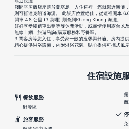
靠近長灘
淺間平房飯店座落於蘭塔島，入住這裡，您就鄰近海灘，步
則可抵達克朗道海灘。 此飯店位置絕佳，從這裡開車 6.6 公
開車 4.8 公里 (3 英哩) 則會到Khlong Khong 海灘。
好好享受腳踏車出租等等休閒活動，或盡情使用露台以
無線上網、旅遊諮詢/購票服務和野餐區。
3 間客房等您入住，享受家一般的溫馨與舒適。房內提
精心提供淋浴設備，內附淋浴花灑。貼心提供可攜式風
住宿設施
露
餐飲服務
自
野餐區
停
旅客服務
免
乾洗/洗衣服務