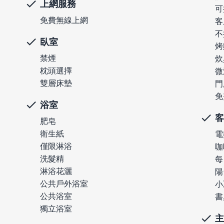
上網服務
可
免費無線上網
客
不
臥室
烤
禁煙
炊
枕頭選擇
微
雙層床墊
門
免
浴室
客
肥皂
衛生紙
電
僅限淋浴
咖
洗髮精
每
淋浴花灑
陽
公共戶外浴室
小
公共浴室
書
獨立浴室
主