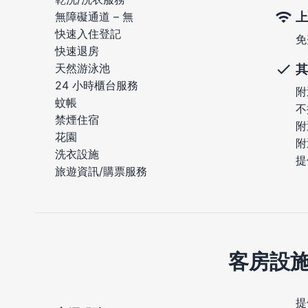
上
無障礙通道 – 無
快速入住登記
免
快速退房
天然游泳池
其
24 小時櫃台服務
附
蚊帳
不
禁煙住宿
附
花園
附
洗衣設施
提
旅遊資訊/購票服務
客房設
提