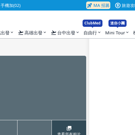
rocket_launch
機加(02)
MA 招募
旅遊攻
B
ClubMed
迷你小團
flight_takeoff
flight_takeoff
北出發
高雄出發
台中出發
自由行
Mini Tour
expand_more
expand_more
expand_more
expand_more
expand_more
查看所有相片