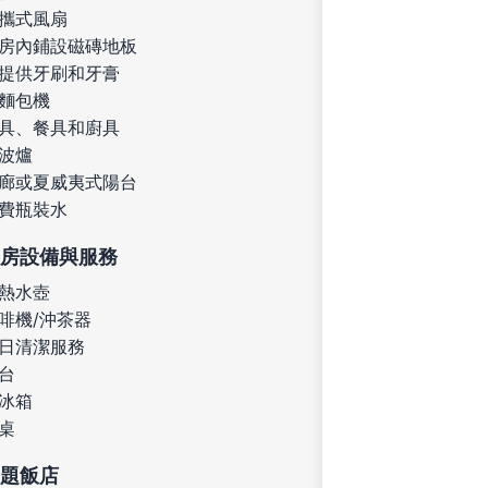
攜式風扇
房內鋪設磁磚地板
提供牙刷和牙膏
麵包機
具、餐具和廚具
波爐
廊或夏威夷式陽台
費瓶裝水
房設備與服務
熱水壺
啡機/沖茶器
日清潔服務
台
冰箱
桌
題飯店