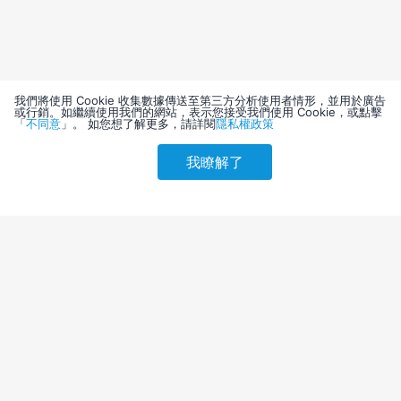
我們將使用 Cookie 收集數據傳送至第三方分析使用者情形，並用於廣告
或行銷。如繼續使用我們的網站，表示您接受我們使用 Cookie，或點擊
「
不同意
」。 如您想了解更多，請詳閱
隱私權政策
我瞭解了
請選擇其他入住日