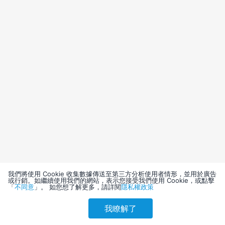
我們將使用 Cookie 收集數據傳送至第三方分析使用者情形，並用於廣告
或行銷。如繼續使用我們的網站，表示您接受我們使用 Cookie，或點擊
「
不同意
」。 如您想了解更多，請詳閱
隱私權政策
我瞭解了
請選擇其他入住日