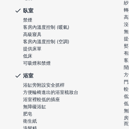
紗
轉
臥室
高
禁煙
沒
客房內溫度控制 (暖氣)
無
高級寢具
提
客房內溫度控制 (空調)
熨
提供床單
有
低床
客
可吸煙和禁煙
鬧
方
浴室
門
浴缸旁附設安全抓桿
較
方便輪椅進出的浴室梳妝台
低
浴室裡較低的插座
低
無障礙浴缸
無
肥皂
房
衛生紙
而
洗髮精