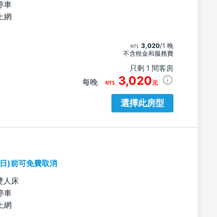
停車
上網
3,020
/1 晚
不含稅金和服務費
只剩 1 間客房
3,020
每晚
元
選擇此房型
期日)前可免費取消
雙人床
停車
上網