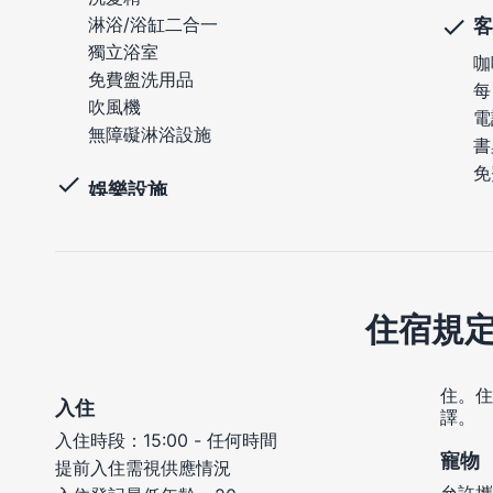
淋浴/浴缸二合一
客
獨立浴室
咖
免費盥洗用品
每
吹風機
電
無障礙淋浴設施
書
免
娛樂設施
住宿規
住。住
入住
譯。
入住時段：15:00 - 任何時間
寵物
提前入住需視供應情況