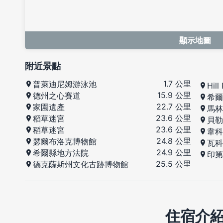
顯示地圖
附近景點
1.7 公里
普萊迪尼姆游泳池
Hill
15.9 公里
德州之心賽道
希爾
22.7 公里
家園遺產
馬林
23.6 公里
稻草迷宮
貝勒
23.6 公里
稻草迷宮
韋科
24.8 公里
瑟爾布洛克博物館
瓦科
24.9 公里
希爾縣地方法院
印第
25.5 公里
德克薩斯州文化古跡博物館
住宿介