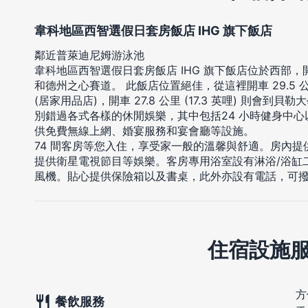
韋科地區西智選假日套房飯店 IHG 旗下飯店
鄰近普萊迪尼姆游泳池
韋科地區西智選假日套房飯店 IHG 旗下飯店位於西部，
和德州之心賽道。 此飯店位置絕佳，從這裡開車 29.5 公里
(居家用品店)，開車 27.8 公里 (17.3 英哩) 則會到貝勒
別錯過各式各樣的休閒娛樂，其中包括24 小時健身中心
供免費無線上網、婚宴服務和宴會廳等設施。
74 間客房等您入住，享受家一般的溫馨與舒適。房內
提供衛星電視節目等娛樂。客房專用浴室設有淋浴/浴缸
風機。貼心提供保險箱以及書桌，此外亦設有電話，可
住宿設施
方
餐飲服務