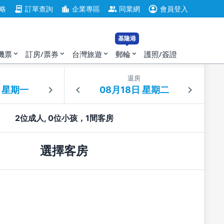
account_circle
contract
location_city
group
略
訂單查詢
企業專區
同業網
會員登入
基隆港
機票
訂房/票券
台灣旅遊
郵輪
護照/簽證
expand_more
expand_more
expand_more
expand_more
住
退房
2位成人, 0位小孩，1間客房
選擇客房