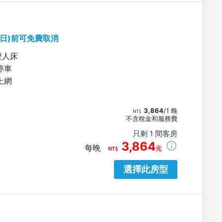
期日)前可免費取消
雙人床
停車
上網
3,864
/1 晚
不含稅金和服務費
只剩 1 間客房
3,864
每晚
元
選擇此房型