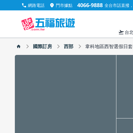
4066-9888
call
location_on
網路電話
門市據點
全台市話直撥，手
flight_takeoff
台
國際訂房
西部
韋科地區西智選假日套房