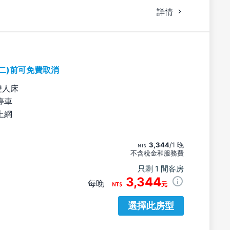
詳情
期二)前可免費取消
雙人床
停車
上網
3,344
/1 晚
不含稅金和服務費
只剩 1 間客房
3,344
每晚
元
選擇此房型