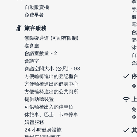
季
自動販賣機
禁
免費早餐
櫃
電
旅客服務
會
無障礙通道 (可能有限制)
健
宴會廳
泳
會議室數量 - 2
自
會議室
會
會議空間大小 (公尺) - 93
停
方便輪椅進出的登記櫃台
方便輪椅進出的健身中心
免
方便輪椅進出的公共廁所
上
提供助聽裝置
可供輪椅出入的停車位
免
休旅車、巴士、卡車停車
免
婚禮服務
24 小時健身設施
其