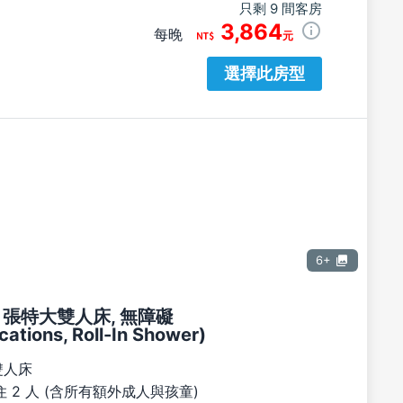
只剩 9 間客房
3,864
每晚
元
選擇此房型
6+
1 張特大雙人床, 無障礙
ations, Roll-In Shower)
雙人床
 2 人 (含所有額外成人與孩童)