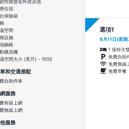
節性開放室外游泳池
煙住宿
台保險箱
梯
選項
議空間
身設施
8月11日(星
池躺椅
1 張特大
動櫃員機
免費自助
議空間大小 (英尺) - 1000
免費無線
免費早餐
車和交通接駁
費自助停車
網服務
費有線上網
費無線上網
他服務