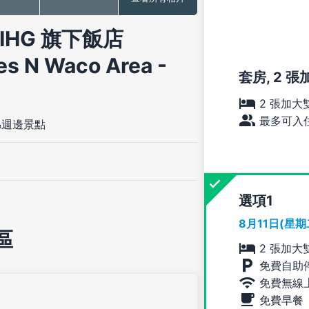
HG 旗下飯店
tes N Waco Area -
套房, 2 
2 張加大
最多可入住
&週邊景點
選項
8月11日(星
區
2 張加大
免費自助
免費無線
免費早餐