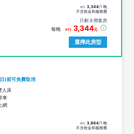
3,344
/1 晚
不含稅金和服務費
只剩 9 間客房
3,344
每晚
元
選擇此房型
期日)前可免費取消
雙人床
停車
上網
3,864
/1 晚
不含稅金和服務費