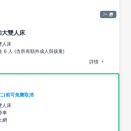
7+
張加大雙人床
雙人床
 6 人 (含所有額外成人與孩童)
詳情
期二)前可免費取消
雙人床
停車
上網