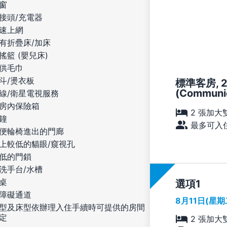
窗
接頭/充電器
速上網
有折疊床/加床
搖籃 (嬰兒床)
供毛巾
斗/燙衣板
標準客房, 
(Communic
線/衛星電視服務
房內保險箱
2 張加大
鐘
最多可入住
便輪椅進出的門廊
上較低的貓眼/窺視孔
低的門鎖
洗手台/水槽
桌
選項
障礙通道
8月11日(星
型及床型依辦理入住手續時可提供的房間
定
2 張加大