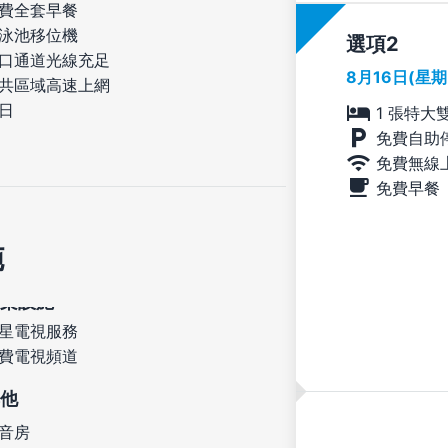
費全套早餐
泳池移位機
選項
口通道光線充足
8月16日(星
共區域高速上網
日
1 張特大
免費自助
免費無線
免費早餐
施
星電視服務
費電視頻道
他
音房