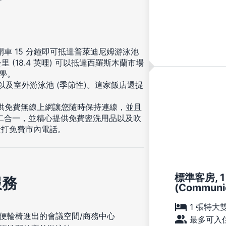
開車 15 分鐘即可抵達普萊迪尼姆游泳池
 (18.4 英哩) 可以抵達西羅斯木蘭市場
大學。
以及室外游泳池 (季節性)。這家飯店還提
提供免費無線上網讓您隨時保持連線，並且
二合一，並精心提供免費盥洗用品以及吹
撥打免費市內電話。
標準客房, 
服務
(Communic
1 張特大
便輪椅進出的會議空間/商務中心
最多可入住