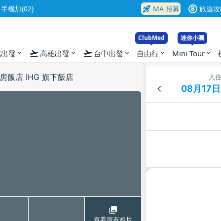
rocket_launch
機加(02)
MA 招募
旅遊攻
B
ClubMed
迷你小團
flight_takeoff
flight_takeoff
北出發
高雄出發
台中出發
自由行
Mini Tour
expand_more
expand_more
expand_more
expand_more
expand_more
飯店 IHG 旗下飯店
入
查看所有相片