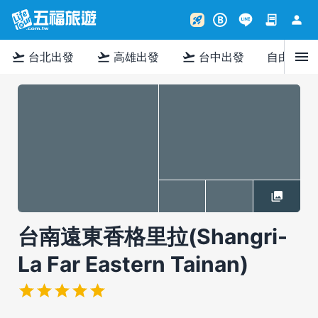
contract
person
rocket_launch
B
menu
flight_takeoff
flight_takeoff
flight_takeoff
台北出發
高雄出發
台中出發
自由行
台南遠東香格里拉(Shangri-
La Far Eastern Tainan)