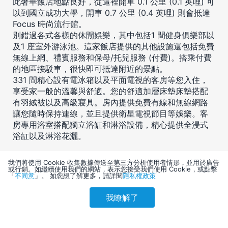
此奢華飯店地點良好，從這裡開車 0.1 公里 (0.1 英哩) 可
以到國立成功大學，開車 0.7 公里 (0.4 英哩) 則會抵達
Focus 時尚流行館。
別錯過各式各樣的休閒娛樂，其中包括1 間健身俱樂部以
及1 座室外游泳池。這家飯店提供的其他設施還包括免費
無線上網、禮賓服務和保母/托兒服務 (付費)。搭乘付費
的地區接駁車，很快即可抵達附近的景點。
331 間精心設有電冰箱以及平面電視的客房等您入住，
享受家一般的溫馨與舒適。您的舒適加層床墊床墊搭配
有羽絨被以及高級寢具。房內提供免費有線和無線網路
讓您隨時保持連線，並且提供衛星電視節目等娛樂。客
房專用浴室搭配獨立浴缸和淋浴設備，精心提供全浸式
浴缸以及淋浴花灑。
我們將使用 Cookie 收集數據傳送至第三方分析使用者情形，並用於廣告
或行銷。如繼續使用我們的網站，表示您接受我們使用 Cookie，或點擊
「
不同意
」。 如您想了解更多，請詳閱
隱私權政策
住宿設施服務
我瞭解了
參考售價(含稅)
會員訂購
訪客訂購
刷卡優惠
4,940
餐飲服務