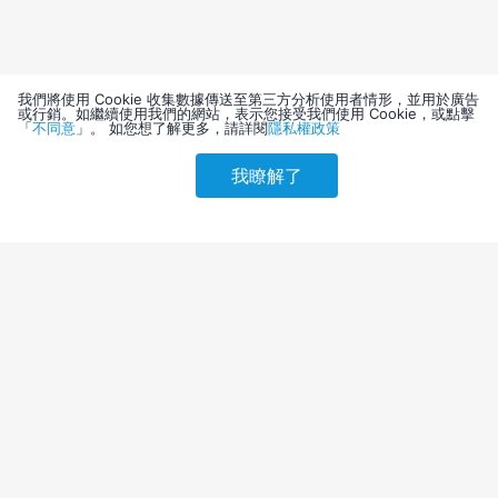
我們將使用 Cookie 收集數據傳送至第三方分析使用者情形，並用於廣告
或行銷。如繼續使用我們的網站，表示您接受我們使用 Cookie，或點擊
「
不同意
」。 如您想了解更多，請詳閱
隱私權政策
我瞭解了
請選擇其他入住日