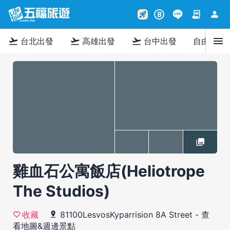
contract
person
rocket_launch
B
menu
flight_takeoff
flight_takeoff
flight_takeoff
台北出發
高雄出發
台中出發
自由行
雞血石公寓飯店(Heliotrope
The Studios)
81100LesvosKyparrision 8A Street
-
查
收藏
看地圖&週邊景點