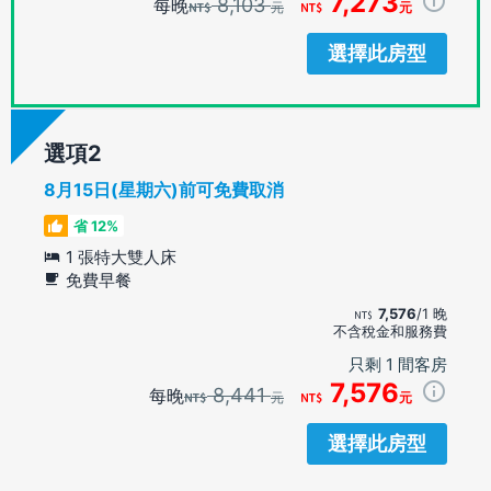
7,273
8,103
每晚
元
元
選擇此房型
選項
8月15日(星期六)前可免費取消
省 12%
1 張特大雙人床
免費早餐
7,576
/1 晚
不含稅金和服務費
只剩 1 間客房
7,576
8,441
每晚
元
元
選擇此房型