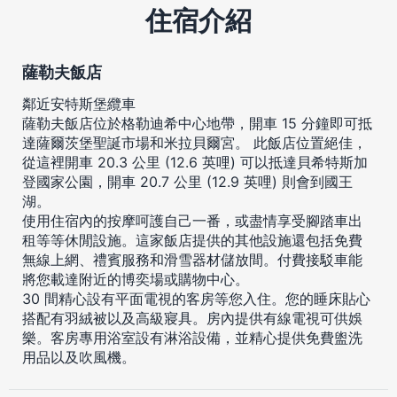
住宿介紹
薩勒夫飯店
鄰近安特斯堡纜車
薩勒夫飯店位於格勒迪希中心地帶，開車 15 分鐘即可抵
達薩爾茨堡聖誕市場和米拉貝爾宮。 此飯店位置絕佳，
從這裡開車 20.3 公里 (12.6 英哩) 可以抵達貝希特斯加
登國家公園，開車 20.7 公里 (12.9 英哩) 則會到國王
湖。
使用住宿內的按摩呵護自己一番，或盡情享受腳踏車出
租等等休閒設施。這家飯店提供的其他設施還包括免費
無線上網、禮賓服務和滑雪器材儲放間。付費接駁車能
將您載達附近的博奕場或購物中心。
30 間精心設有平面電視的客房等您入住。您的睡床貼心
搭配有羽絨被以及高級寢具。房內提供有線電視可供娛
樂。客房專用浴室設有淋浴設備，並精心提供免費盥洗
用品以及吹風機。