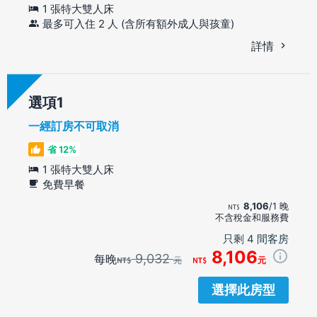
1 張特大雙人床
最多可入住 2 人 (含所有額外成人與孩童)
詳情
選項
一經訂房不可取消
省 12%
1 張特大雙人床
免費早餐
8,106
/1 晚
不含稅金和服務費
只剩 4 間客房
8,106
9,032
每晚
元
元
選擇此房型