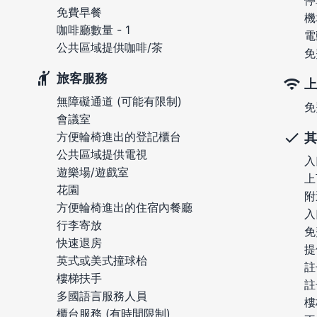
停
免費早餐
機
咖啡廳數量 - 1
電
公共區域提供咖啡/茶
免
旅客服務
上
無障礙通道 (可能有限制)
免
會議室
方便輪椅進出的登記櫃台
其
公共區域提供電視
入
遊樂場/遊戲室
上
花園
附
方便輪椅進出的住宿內餐廳
入
行李寄放
免
快速退房
提
英式或美式撞球枱
註
樓梯扶手
註
多國語言服務人員
樓
櫃台服務 (有時間限制)