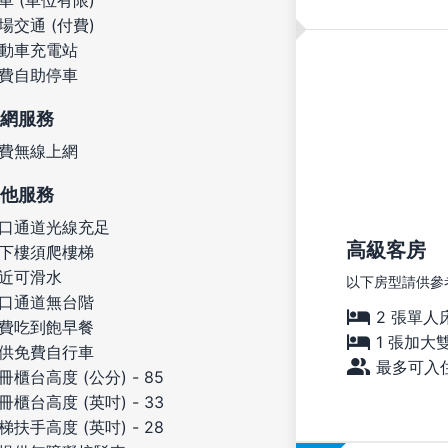
車 (車位有限)
場交通 (付費)
動車充電站
費自助停車
網服務
費無線上網
他服務
口通道光線充足
高級客房
下樓須爬樓梯
近可滑水
以下房型請供參
口通道無台階
2 張單人
費吃到飽早餐
1 張加大
供免費自行車
最多可入住
冊櫃台高度 (公分) - 85
冊櫃台高度 (英吋) - 33
梯扶手高度 (英吋) - 28