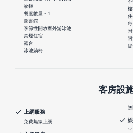
不
蚊帳
樓
餐廳數量 - 1
住
圖書館
每
季節性開放室外游泳池
附
禁煙住宿
附
露台
提
泳池躺椅
客房設
無
上網服務
娛
免費無線上網
平