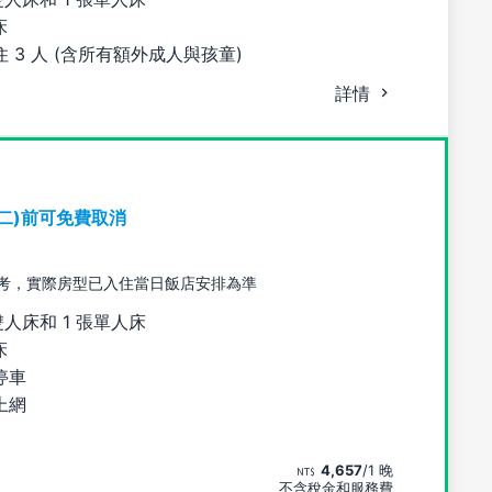
床
 3 人 (含所有額外成人與孩童)
詳情
期二)前可免費取消
考，實際房型已入住當日飯店安排為準
雙人床和 1 張單人床
床
停車
上網
4,657
/1 晚
不含稅金和服務費