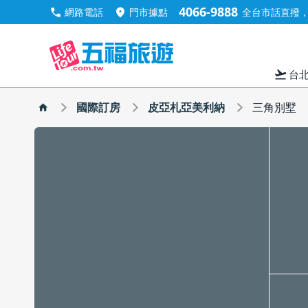
4066-9888
call
location_on
網路電話
門市據點
全台市話直撥，手
flight_takeoff
台
國際訂房
皮亞札亞美利納
三角別墅