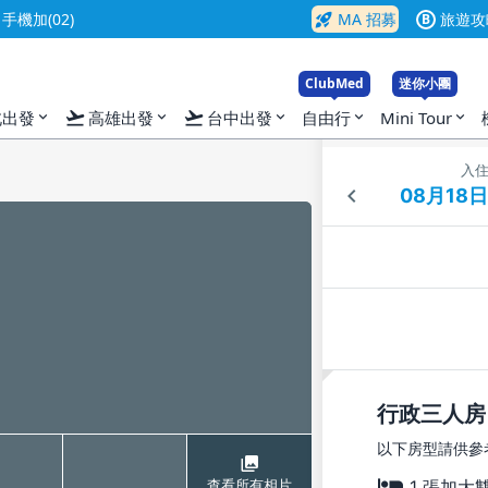
rocket_launch
機加(02)
MA 招募
旅遊攻
B
ClubMed
迷你小團
flight_takeoff
flight_takeoff
北出發
高雄出發
台中出發
自由行
Mini Tour
expand_more
expand_more
expand_more
expand_more
expand_more
入
行政三人房
以下房型請供參
1 張加大
查看所有相片