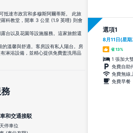
即可抵達市政宮和多穆斯阿爾蒂斯。 此旅
羅科教堂，開車 3 公里 (1.9 英哩) 則會
選項
用露台以及花園等設施服務。這家旅館還
8月11日(星
。
一般的溫馨與舒適。客房設有私人陽台。房
省 13%
設有淋浴設備，並精心提供免費盥洗用品
1 張加大
免費自助
免費無線
免費早餐
服務
車和交通接駁
天停車位