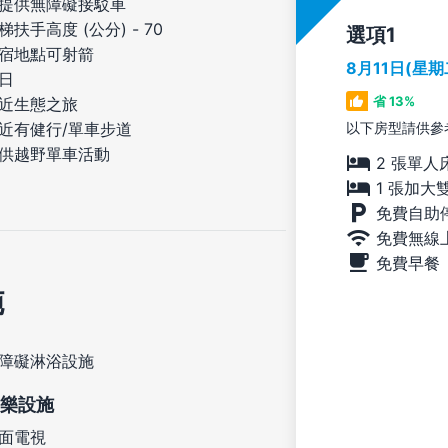
提供無障礙接駁車
梯扶手高度 (公分) - 70
選項
宿地點可射箭
8月11日(星
日
省 13%
近生態之旅
以下房型請供參
近有健行/單車步道
供越野單車活動
2 張單人
1 張加大
免費自助
免費無線
免費早餐
施
障礙淋浴設施
樂設施
面電視