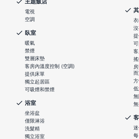
主題飯店
其
電視
空調
衣
沒
臥室
提
暖氣
可
禁煙
客
雙層床墊
搖
客房內溫度控制 (空調)
房
而
提供床單
方
獨立起居區
低
可吸煙和禁煙
無
浴室
無
坐浴盆
客
僅限淋浴
迷
洗髮精
每
獨立浴室