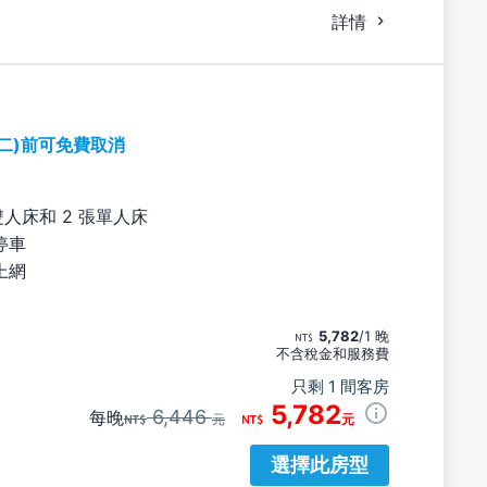
詳情
期二)前可免費取消
雙人床和 2 張單人床
停車
上網
5,782
/1 晚
不含稅金和服務費
只剩 1 間客房
5,782
6,446
每晚
元
元
選擇此房型