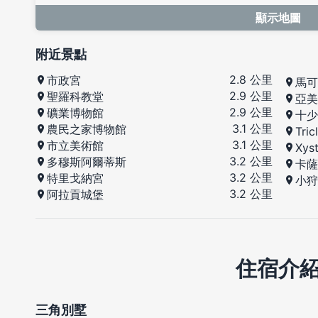
顯示地圖
附近景點
2.8 公里
市政宮
馬可
2.9 公里
聖羅科教堂
亞美
2.9 公里
礦業博物館
十少
3.1 公里
農民之家博物館
Tric
3.1 公里
市立美術館
Xys
3.2 公里
多穆斯阿爾蒂斯
卡薩
3.2 公里
特里戈納宮
小狩
3.2 公里
阿拉貢城堡
住宿介
三角別墅