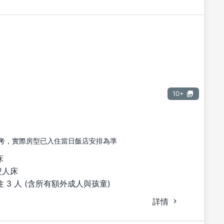
10+
考，實際房型已入住當日飯店安排為準
床
雙人床
 3 人 (含所有額外成人與孩童)
詳情