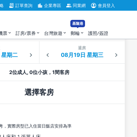
account_circle
contract
location_city
group
略
訂單查詢
企業專區
同業網
會員登入
基隆港
機票
訂房/票券
台灣旅遊
郵輪
護照/簽證
expand_more
expand_more
expand_more
expand_more
住
退房
2位成人, 0位小孩，1間客房
選擇客房
考，實際房型已入住當日飯店安排為準
雙人床和 1 張單人床