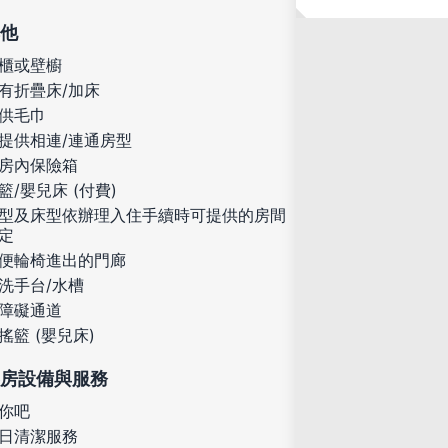
他
櫃或壁櫥
有折疊床/加床
供毛巾
提供相連/連通房型
房內保險箱
籃/嬰兒床 (付費)
型及床型依辦理入住手續時可提供的房間
定
便輪椅進出的門廊
洗手台/水槽
障礙通道
搖籃 (嬰兒床)
房設備與服務
你吧
日清潔服務