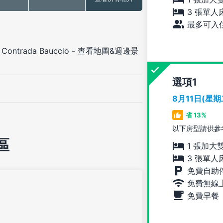
3 張單人
最多可入住
 Contrada Bauccio
-
查看地圖&週邊景
選項
8月11日(星
省 13%
以下房型請供參
區
1 張加大
3 張單人
免費自助
免費無線
免費早餐