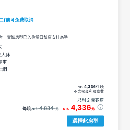
期二)前可免費取消
考，實際房型已入住當日飯店安排為準
床
雙人床
停車
上網
4,336
/1 晚
不含稅金和服務費
只剩 2 間客房
4,336
4,834
每晚
元
元
選擇此房型