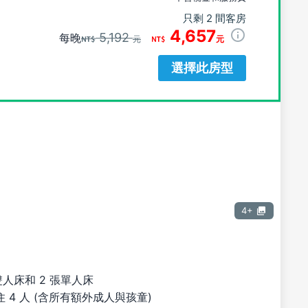
只剩 2 間客房
4,657
5,192
每晚
元
元
選擇此房型
4+
雙人床和 2 張單人床
 4 人 (含所有額外成人與孩童)