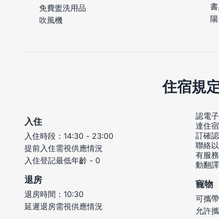
書
免費盥洗用品
陽
吹風機
住宿規
認電子
入住
達住宿
訂確認
入住時段：14:30 - 23:00
聯絡以
提前入住需視供應情況
有服務
入住登記最低年齡 - 0
動翻譯
退房
寵物
退房時間：10:30
可攜帶
延遲退房需視供應情況
允許攜