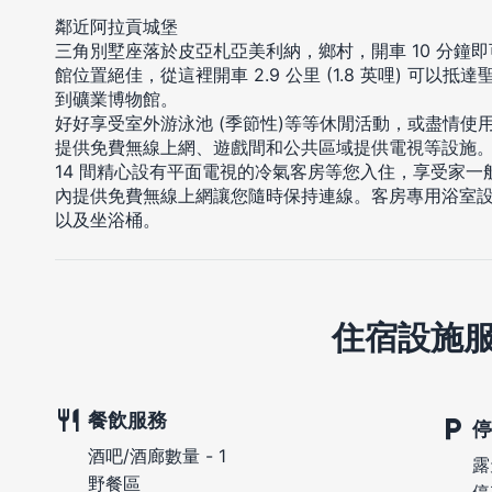
鄰近阿拉貢城堡
三角別墅座落於皮亞札亞美利納，鄉村，開車 10 分鐘
館位置絕佳，從這裡開車 2.9 公里 (1.8 英哩) 可以抵達聖
到礦業博物館。
好好享受室外游泳池 (季節性)等等休閒活動，或盡情使
提供免費無線上網、遊戲間和公共區域提供電視等設施
14 間精心設有平面電視的冷氣客房等您入住，享受家
內提供免費無線上網讓您隨時保持連線。客房專用浴室
以及坐浴桶。
住宿設施
餐飲服務
停
酒吧/酒廊數量 - 1
露
野餐區