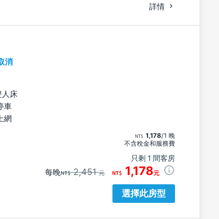
詳情
取消
雙人床
停車
上網
1,178
/1 晚
不含稅金和服務費
只剩 1 間客房
1,178
2,451
每晚
元
元
選擇此房型