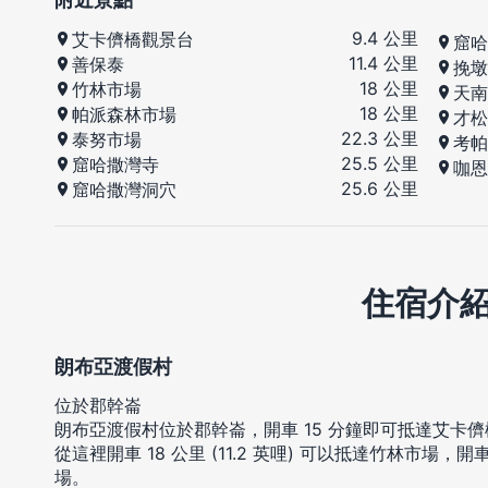
9.4 公里
艾卡儕橋觀景台
窟哈
11.4 公里
善保泰
挽墩
18 公里
竹林市場
天南
18 公里
帕派森林市場
才松
22.3 公里
泰努市場
考帕
25.5 公里
窟哈撒灣寺
咖恩
25.6 公里
窟哈撒灣洞穴
住宿介
朗布亞渡假村
位於郡幹崙
朗布亞渡假村位於郡幹崙，開車 15 分鐘即可抵達艾卡
從這裡開車 18 公里 (11.2 英哩) 可以抵達竹林市場，開車 
場。