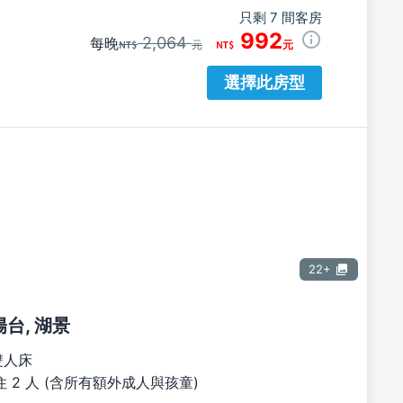
只剩 7 間客房
992
2,064
每晚
元
元
選擇此房型
22+
陽台, 湖景
雙人床
 2 人 (含所有額外成人與孩童)