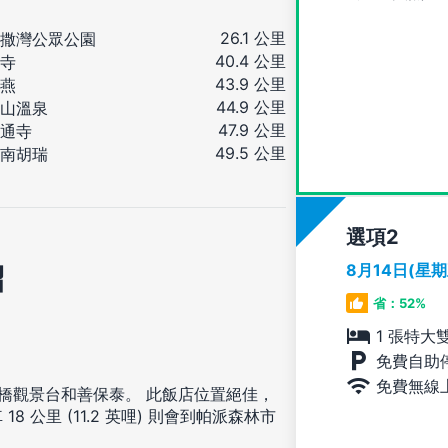
26.1 公里
撒灣公眾公園
40.4 公里
寺
43.9 公里
燕
44.9 公里
山溫泉
47.9 公里
通寺
49.5 公里
南胡瑞
選項
8月14日(星
紹
省：52%
1 張特大
免費自助
免費無線
儕橋觀景台和善保泰。 此飯店位置絕佳，
18 公里 (11.2 英哩) 則會到帕派森林市