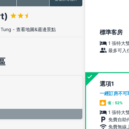
t)
 Tung
-
查看地圖&週邊景點
標準客房
1 張特大
最多可入住
區
選項
一經訂房不可
省：52%
1 張特大
免費自助
免費無線