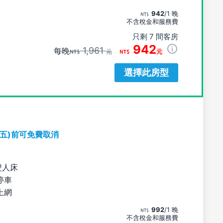
942
/1 晚
不含稅金和服務費
只剩 7 間客房
942
1,961
每晚
元
元
選擇此房型
期五)前可免費取消
雙人床
停車
上網
992
/1 晚
不含稅金和服務費