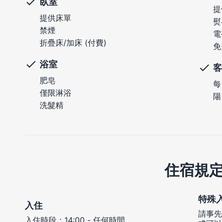
臥室
提
提供床單
熨
禁煙
電
折疊床/加床 (付費)
免
浴室
客
肥皂
每
僅限淋浴
陽
洗髮精
住宿規
特殊
入住
請事先
入住時段：14:00 - 任何時間