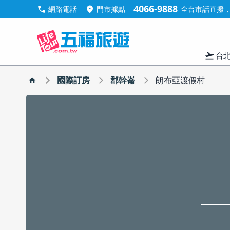
4066-9888
call
location_on
網路電話
門市據點
全台市話直撥，手
flight_takeoff
台
國際訂房
郡幹崙
朗布亞渡假村