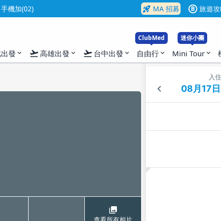
rocket_launch
機加(02)
MA 招募
旅遊攻
B
ClubMed
迷你小團
flight_takeoff
flight_takeoff
北出發
高雄出發
台中出發
自由行
Mini Tour
expand_more
expand_more
expand_more
expand_more
expand_more
入
查看所有相片