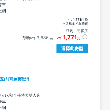
停車
上網
1,771
/1 晚
不含稅金和服務費
只剩 1 間客房
1,771
3,686
每晚
元
元
選擇此房型
期五)前可免費取消
雙人床和 1 張特大雙人床
停車
上網