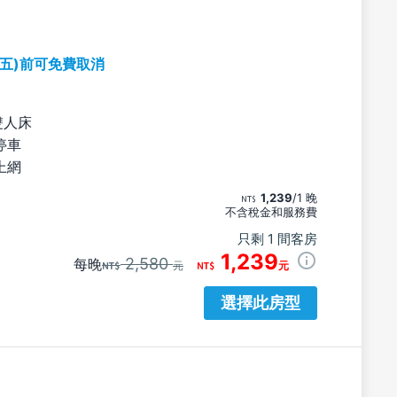
期五)前可免費取消
雙人床
停車
上網
1,239
/1 晚
不含稅金和服務費
只剩 1 間客房
1,239
2,580
每晚
元
元
選擇此房型