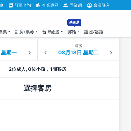
account_circle
contract
location_city
group
略
訂單查詢
企業專區
同業網
會員登入
基隆港
機票
訂房/票券
台灣旅遊
郵輪
護照/簽證
expand_more
expand_more
expand_more
expand_more
住
退房
2位成人, 0位小孩，1間客房
選擇客房