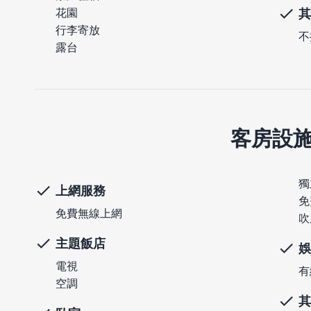
花園
其
行李寄放
不
露台
客房設
獨
上網服務
免
免費無線上網
吹
主題飯店
娛
電視
有
空調
其