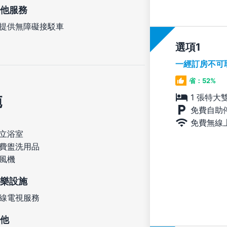
他服務
提供無障礙接駁車
選項
一經訂房不可
省：52%
施
1 張特大
免費自助
免費無線
立浴室
費盥洗用品
風機
樂設施
線電視服務
他