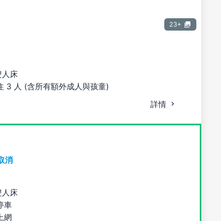
23+
雙人床
 3 人 (含所有額外成人與孩童)
詳情
取消
雙人床
停車
上網