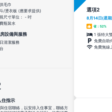
供毛巾
選項
斗/燙衣板 (應要求提供)
視尺寸單位： - 吋
8月14日(星
費瓶裝水
省：52%
房設備與服務
1 張特大
免費自助
日清潔服務
免費無線
台
定
入住指示
與住宿聯絡，以安排入住事宜，聯絡方