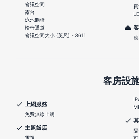
會議空間
資
露台
L
泳池躺椅
客
輪椅通道
會議空間大小 (英尺) - 8611
應
客房設
i
上網服務
M
免費無線上網
其
主題飯店
隔
電視
可