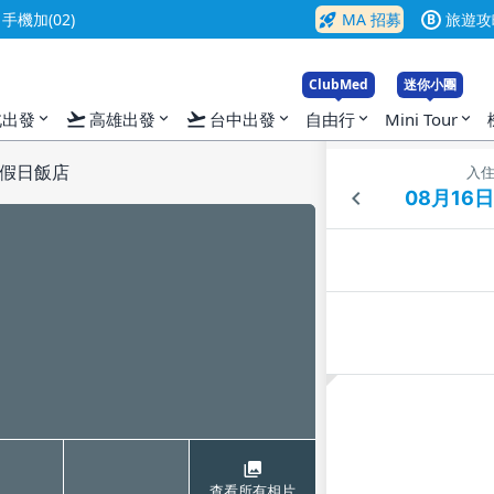
rocket_launch
機加(02)
MA 招募
旅遊攻
B
ClubMed
迷你小團
flight_takeoff
flight_takeoff
北出發
高雄出發
台中出發
自由行
Mini Tour
expand_more
expand_more
expand_more
expand_more
expand_more
假日飯店
入
查看所有相片