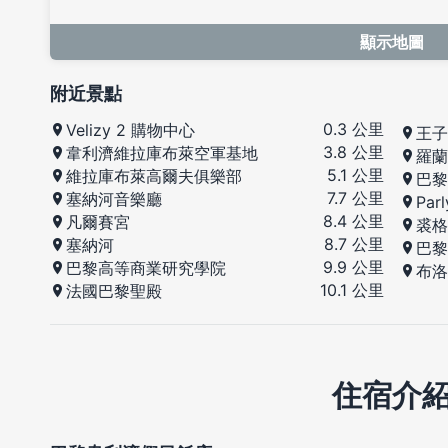
顯示地圖
附近景點
0.3 公里
Velizy 2 購物中心
王子
3.8 公里
韋利濟維拉庫布萊空軍基地
羅蘭
5.1 公里
維拉庫布萊高爾夫俱樂部
巴黎
7.7 公里
塞納河音樂廳
Par
8.4 公里
凡爾賽宮
裘格
8.7 公里
塞納河
巴黎
9.9 公里
巴黎高等商業研究學院
布洛
10.1 公里
法國巴黎聖殿
住宿介