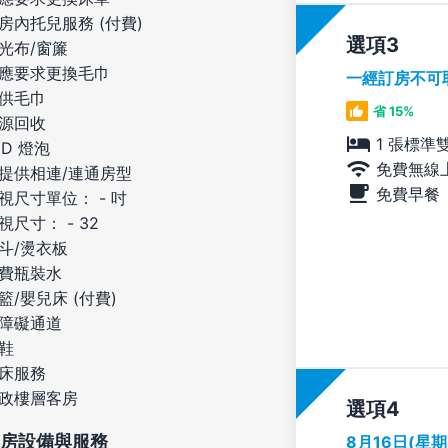
房內托兒服務 (付費)
選項
光布/窗簾
應要求更換毛巾
一經訂房不可
供毛巾
省 15%
源回收
1 張標準
ED 燈泡
免費無線
提供相連/連通房型
免費早餐
視尺寸單位： - 吋
視尺寸： - 32
斗/燙衣板
費瓶裝水
籃/嬰兒床 (付費)
障礙通道
鞋
床服務
政樓層客房
選項
房設備與服務
8月16日(星