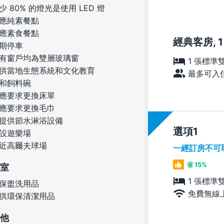
少 80% 的燈光是使用 LED 燈
應純素餐點
應素食餐點
經典客房, 
期停車
有窗戶均為雙層玻璃窗
1 張標準
供當地生態系統和文化教育
最多可入住
和飼料碗
應要求更換床單
應要求更換毛巾
提供節水淋浴設備
選項
設遊樂場
近高爾夫球場
一經訂房不可
省 15%
室
1 張標準
保盥洗用品
免費無線
供環保清潔用品
他