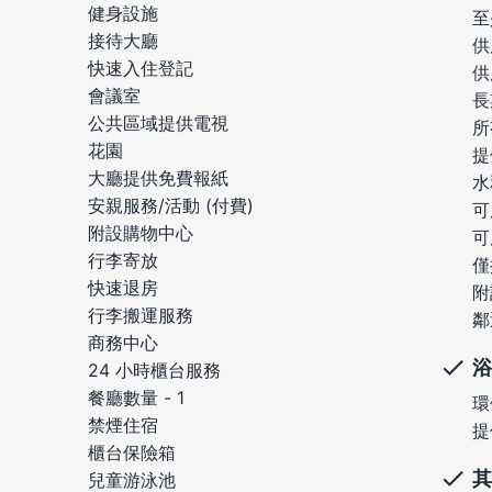
健身設施
至
接待大廳
供
快速入住登記
供
會議室
長
公共區域提供電視
所
花園
提
大廳提供免費報紙
水
安親服務/活動 (付費)
可
附設購物中心
可
行李寄放
僅
快速退房
附
行李搬運服務
鄰
商務中心
浴
24 小時櫃台服務
餐廳數量 - 1
環
禁煙住宿
提
櫃台保險箱
其
兒童游泳池