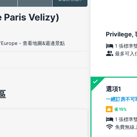
ris Velizy)
Privileg
l'Europe
-
查看地圖&週邊景點
1 張標準
最多可入住
選項
區
一經訂房不可
省 15%
1 張標準
免費無線