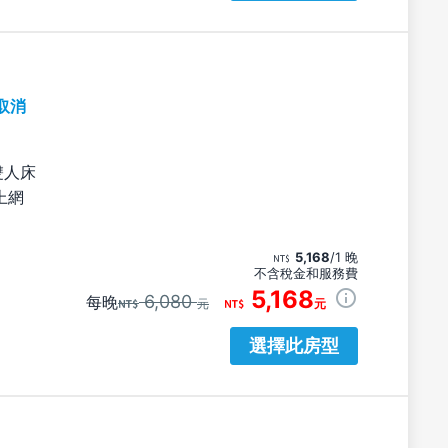
取消
雙人床
上網
5,168
/1 晚
不含稅金和服務費
5,168
6,080
每晚
元
元
選擇此房型