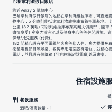
巴黎韋利濟假日飯店
靠近Velizy 2 購物中心
巴黎韋利濟假日飯店的地點在韋利濟維拉庫布，可直達購物中心
物中心，5 分鐘則能抵達韋利濟維拉庫布萊空軍基地。 此
公里 (3.2 英哩) 可以到維拉庫布萊高爾夫俱樂部，開車 8.
盡情享受1 座室內游泳池以及健身中心等等休閒設施。
保母/托兒服務 (付費)。
182 間精心設有平面電視的客房等您入住。房內提供免
衛星電視節目等娛樂。客房專用浴室設有浴缸，並精心
電話，並且設有保險箱 (可容納筆記型電腦)以及書桌。
住宿設施
禮
餐飲服務
停
酒吧/酒廊數量 - 1