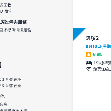
源回收
ED 燈泡
房設備與服務
要求提供清潔服務
選項
8月16日(星
省 15%
施
1 張標準
免費無線
Pod 音響底座
P3 音響底座
他
音房
應要求更換床單