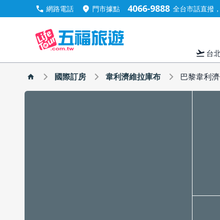
4066-9888
call
location_on
網路電話
門市據點
全台市話直撥，手
flight_takeoff
台
國際訂房
韋利濟維拉庫布
巴黎韋利濟