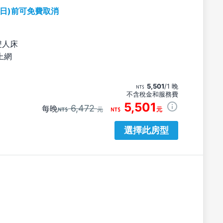
期日)前可免費取消
雙人床
上網
5,501
/1 晚
不含稅金和服務費
5,501
6,472
每晚
元
元
選擇此房型