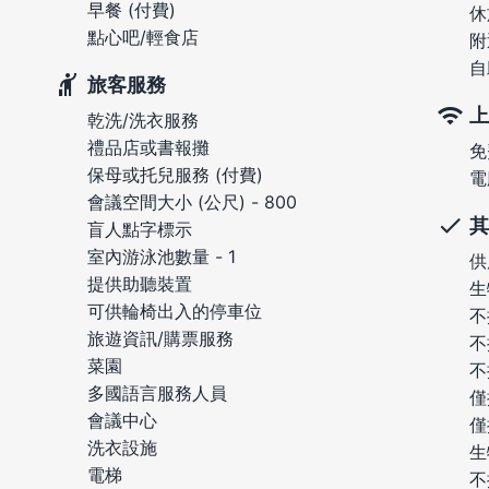
早餐 (付費)
休
點心吧/輕食店
附
自
旅客服務
上
乾洗/洗衣服務
禮品店或書報攤
免
保母或托兒服務 (付費)
電
會議空間大小 (公尺) - 800
其
盲人點字標示
室內游泳池數量 - 1
供
提供助聽裝置
生
可供輪椅出入的停車位
不
旅遊資訊/購票服務
不
菜園
不
多國語言服務人員
僅
會議中心
僅
洗衣設施
生
電梯
不