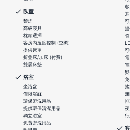
客
臥室
遮
禁煙
可
高級寢具
提
枕頭選擇
資
客房內溫度控制 (空調)
L
提供床單
可
折疊床/加床 (付費)
電
雙層床墊
電
熨
浴室
免
坐浴盆
搖
僅限浴缸
無
環保盥洗用品
拖
提供環保清潔用品
夜
獨立浴室
行
免費盥洗用品
客