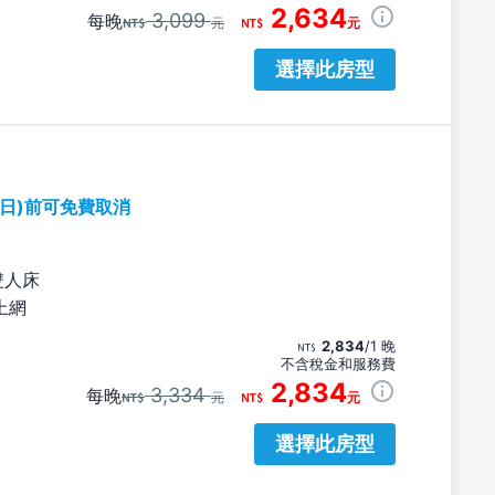
2,634
3,099
每晚
元
元
選擇此房型
期日)前可免費取消
雙人床
上網
2,834
/1 晚
不含稅金和服務費
2,834
3,334
每晚
元
元
選擇此房型