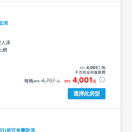
取消
雙人床
上網
4,001
/1 晚
不含稅金和服務費
4,001
4,707
每晚
元
元
選擇此房型
期日)前可免費取消