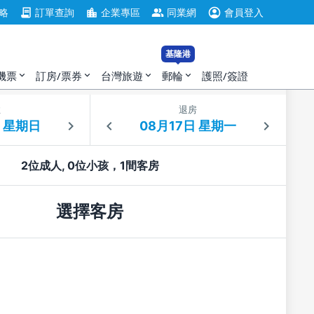
account_circle
contract
location_city
group
略
訂單查詢
企業專區
同業網
會員登入
基隆港
機票
訂房/票券
台灣旅遊
郵輪
護照/簽證
expand_more
expand_more
expand_more
expand_more
住
退房
2位成人, 0位小孩，1間客房
選擇客房