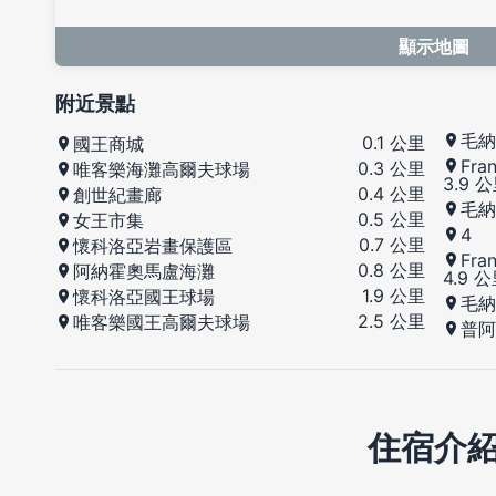
顯示地圖
附近景點
毛納
0.1 公里
國王商城
Fra
0.3 公里
唯客樂海灘高爾夫球場
3.9 
0.4 公里
創世紀畫廊
毛納
0.5 公里
女王市集
4
0.7 公里
懷科洛亞岩畫保護區
Fra
0.8 公里
阿納霍奧馬盧海灘
4.9 
1.9 公里
懷科洛亞國王球場
毛納
2.5 公里
唯客樂國王高爾夫球場
普阿
住宿介