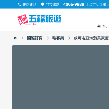
4066-9888
call
location_on
網路電話
門市據點
全台市話直撥，手
flight_takeoff
台
國際訂房
唯客樂
威可洛亞海灘萬豪度