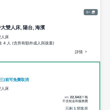
8+
特大雙人床, 陽台, 海濱
雙人床
 4 人 (含所有額外成人與孩童)
詳情
期三)前可免費取消
雙人床
22,542
/1 晚
不含稅金和服務費
只剩 5 間客房