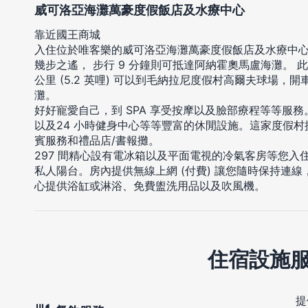
威可洛亞海灘萬豪度假飯店及水療中心
靠近國王商城
入住位於唯客樂的威可洛亞海灘萬豪度假飯店及水療中
幾步之遙， 步行 9 分鐘則可抵達阿納霍奧馬盧海灘。 
公里 (5.2 英哩) 可以到毛納拉尼度假村高爾夫球場，開車 
灘。
好好寵愛自己，到 SPA 享受按摩以及臉部療程等等服務
以及24 小時健身中心等等豐富的休閒設施。這家度假
賓服務和禮品店/書報攤。
297 間精心設有電冰箱以及平面電視的冷氣客房等您
私人陽台。房內提供無線上網 (付費) 讓您隨時保持連
心提供浴缸或淋浴、免費盥洗用品以及吹風機。
住宿設施
提