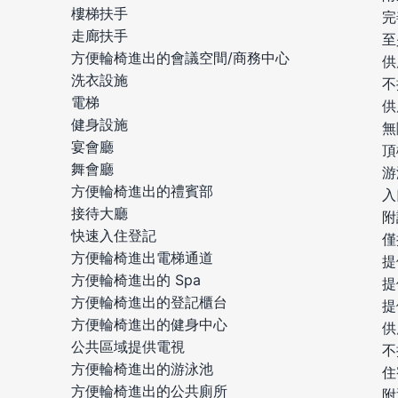
樓梯扶手
完
走廊扶手
至
方便輪椅進出的會議空間/商務中心
供
洗衣設施
不
電梯
供
健身設施
無
宴會廳
頂
舞會廳
游
方便輪椅進出的禮賓部
入
接待大廳
附
快速入住登記
僅
方便輪椅進出電梯通道
提
方便輪椅進出的 Spa
提
方便輪椅進出的登記櫃台
提
方便輪椅進出的健身中心
供
公共區域提供電視
不
方便輪椅進出的游泳池
住
方便輪椅進出的公共廁所
附