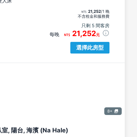
雙人床
21,252
/1 晚
不含稅金和服務費
只剩 5 間客房
21,252
每晚
元
選擇此房型
8+
室, 陽台, 海濱 (Na Hale)