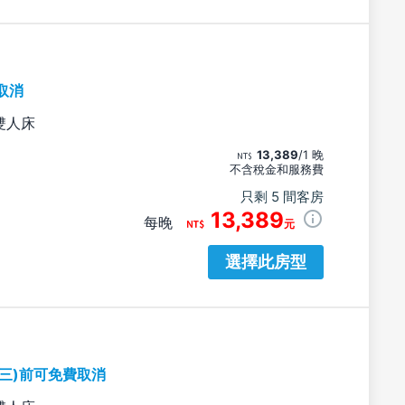
取消
雙人床
13,389
/1 晚
不含稅金和服務費
只剩 5 間客房
13,389
每晚
元
選擇此房型
期三)前可免費取消