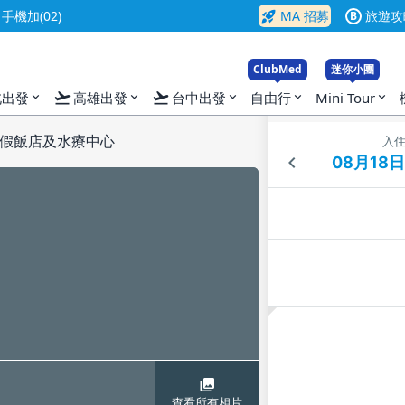
rocket_launch
機加(02)
MA 招募
旅遊攻
B
ClubMed
迷你小團
flight_takeoff
flight_takeoff
北出發
高雄出發
台中出發
自由行
Mini Tour
expand_more
expand_more
expand_more
expand_more
expand_more
假飯店及水療中心
入
查看所有相片