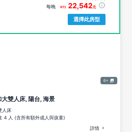
22,542
每晚
元
選擇此房型
6+
加大雙人床, 陽台, 海景
雙人床
 4 人 (含所有額外成人與孩童)
詳情