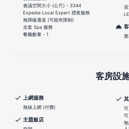
會議空間大小 (公尺) - 3344
資
Expedia Local Expert 禮賓服務
L
無障礙通道 (可能有限制)
客
全套 Spa 服務
餐廳數量 - 1
應
客房設
上網服務
其
無線上網 (付費)
可
可
主題飯店
無
人