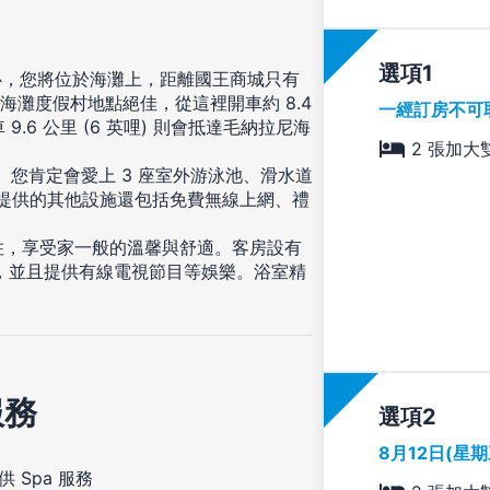
選項
心，您將位於海灘上，距離國王商城只有
此海灘度假村地點絕佳，從這裡開車約 8.4
一經訂房不可
9.6 公里 (6 英哩) 則會抵達毛納拉尼海
2 張加大
。您肯定會愛上 3 座室外游泳池、滑水道
村提供的其他設施還包括免費無線上網、禮
入住，享受家一般的溫馨與舒適。客房設有
線，並且提供有線電視節目等娛樂。浴室精
服務
選項
8月12日(星
供 Spa 服務