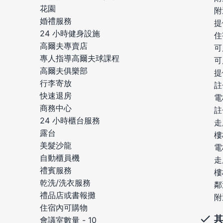
花園
附
婚禮服務
提
24 小時健身設施
住
高爾夫專賣店
可
專人指導高爾夫球課程
可
高爾夫俱樂部
提
行李寄放
註
快速退房
電
商務中心
註
24 小時櫃台服務
走
露台
樓
美髮沙龍
電
自動櫃員機
走
禮賓服務
樓
乾洗/洗衣服務
鄰
禮品店或書報攤
附
住宿內可購物
其
會議室數量 - 10