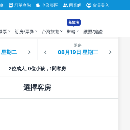
account_circle
contract
location_city
group
略
訂單查詢
企業專區
同業網
會員登入
基隆港
機票
訂房/票券
台灣旅遊
郵輪
護照/簽證
expand_more
expand_more
expand_more
expand_more
住
退房
2位成人, 0位小孩，1間客房
選擇客房