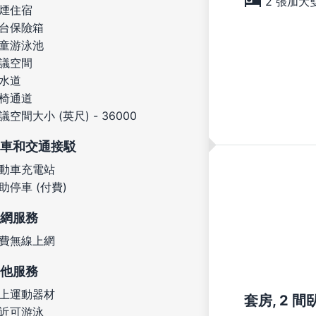
2 張加大
煙住宿
台保險箱
童游泳池
議空間
水道
椅通道
議空間大小 (英尺) - 36000
車和交通接駁
動車充電站
助停車 (付費)
網服務
費無線上網
他服務
上運動器材
套房, 2 間臥
近可游泳