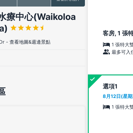
中心(Waikoloa
pa)
客房, 1 張
Dr
-
查看地圖&週邊景點
1 張特大
最多可入住
選項
區
8月12日(星
1 張特大