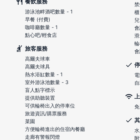
餐飲服務
禁
游泳池畔酒吧數量 - 1
櫃
早餐 (付費)
兒
咖啡廳數量 - 1
會
點心吧/輕食店
滑
輪
旅客服務
會
高爾夫球車
停
高爾夫球具
熱水浴缸數量 - 1
電
室外游泳池數量 - 3
自
盲人點字標示
上
提供助聽裝置
可供輪椅出入的停車位
免
旅遊資訊/購票服務
其
菜園
方便輪椅進出的住宿內餐廳
水
走廊有警報閃燈
附