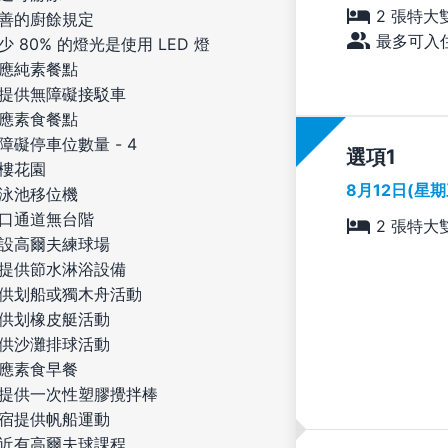
2 張特大
善的廚餘規定
最多可入住
少 80% 的燈光是使用 LED 燈
應純素餐點
提供無障礙接駁車
應素食餐點
障礙停車位數量 - 4
選項
樓花園
8月12日(星
泳池移位機
口通道無台階
2 張特大
設高爾夫練球場
提供節水淋浴設備
供划船或獨木舟活動
供划橡皮艇活動
供沙灘排球活動
應素食早餐
提供一次性塑膠攪拌棒
宿提供帆船運動
近有高爾夫球課程