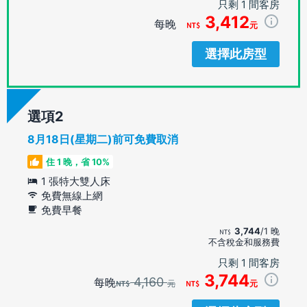
只剩 1 間客房
3,412
每晚
元
選擇此房型
選項
8月18日(星期二)前可免費取消
住 1 晚，省 10%
1 張特大雙人床
免費無線上網
免費早餐
3,744
/1 晚
不含稅金和服務費
只剩 1 間客房
3,744
4,160
每晚
元
元