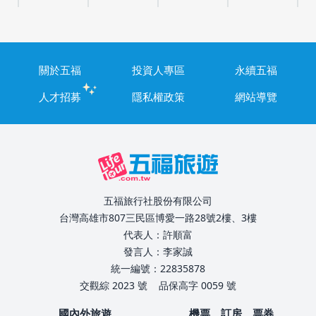
關於五福
投資人專區
永續五福
人才招募
隱私權政策
網站導覽
五福旅行社股份有限公司
台灣高雄市807三民區博愛一路28號2樓、3樓
代表人：許順富
發言人：李家誠
統一編號：22835878
交觀綜 2023 號
品保高字 0059 號
國內外旅遊
機票、訂房、票券