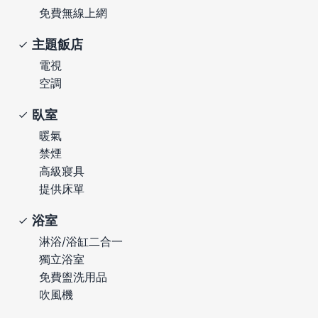
免費無線上網
主題飯店
電視
空調
臥室
暖氣
禁煙
高級寢具
提供床單
浴室
淋浴/浴缸二合一
獨立浴室
免費盥洗用品
吹風機