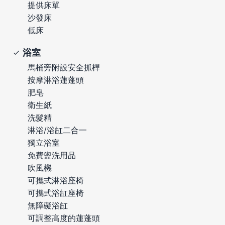
提供床單
沙發床
低床
浴室
馬桶旁附設安全抓桿
按摩淋浴蓮蓬頭
肥皂
衛生紙
洗髮精
淋浴/浴缸二合一
獨立浴室
免費盥洗用品
吹風機
可攜式淋浴座椅
可攜式浴缸座椅
無障礙浴缸
可調整高度的蓮蓬頭