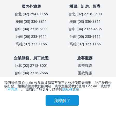
國內外旅遊
機票、訂房、票券
台北 (02) 2547-1155
台北 (02) 2718-8500
桃園 (03) 336-8811
桃園 (03) 336-8811
台中 (04) 2326-6111
台中 (04) 2322-4535
台南 (06) 238-9111
台南 (06) 238-9111
高雄 (07) 323-1166
高雄 (07) 323-1166
企業服務、員工旅遊
旅客服務
台北 (02) 2718-8001
護照簽證
台中 (04) 2326-7666
匯款資訊
高雄 (07) 321-2292
卡友優惠
我們將使用 Cookie 收集數據傳送至第三方分析使用者情形，並用於廣告
或行銷。如繼續使用我們的網站，表示您接受我們使用 Cookie，或點擊
國內/入境客製化包團
電子報
「
不同意
」。 如您想了解更多，請詳閱
隱私權政策
傳真刷卡單
全台 (02) 6609-7100
我瞭解了
參考售價(含稅)
會員訂購
訪客訂購
刷卡優惠
3,622
4066-9888
全台市話直撥，手機加(02)