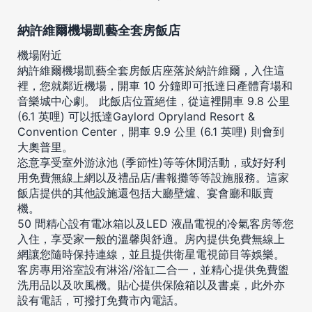
納許維爾機場凱藝全套房飯店
機場附近
納許維爾機場凱藝全套房飯店座落於納許維爾，入住這
裡，您就鄰近機場，開車 10 分鐘即可抵達日產體育場和
音樂城中心劇。 此飯店位置絕佳，從這裡開車 9.8 公里
(6.1 英哩) 可以抵達Gaylord Opryland Resort &
Convention Center，開車 9.9 公里 (6.1 英哩) 則會到
大奧普里。
恣意享受室外游泳池 (季節性)等等休閒活動，或好好利
用免費無線上網以及禮品店/書報攤等等設施服務。這家
飯店提供的其他設施還包括大廳壁爐、宴會廳和販賣
機。
50 間精心設有電冰箱以及LED 液晶電視的冷氣客房等您
入住，享受家一般的溫馨與舒適。房內提供免費無線上
網讓您隨時保持連線，並且提供衛星電視節目等娛樂。
客房專用浴室設有淋浴/浴缸二合一，並精心提供免費盥
洗用品以及吹風機。貼心提供保險箱以及書桌，此外亦
設有電話，可撥打免費市內電話。