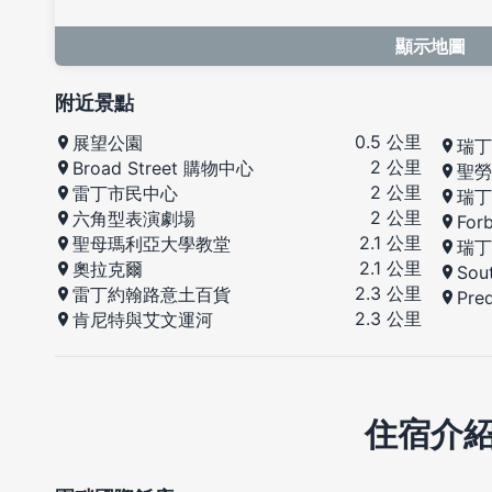
顯示地圖
附近景點
0.5 公里
展望公園
瑞丁
2 公里
Broad Street 購物中心
聖勞
2 公里
雷丁市民中心
瑞丁
2 公里
六角型表演劇場
For
2.1 公里
聖母瑪利亞大學教堂
瑞丁
2.1 公里
奧拉克爾
Sou
2.3 公里
雷丁約翰路意土百貨
Pre
2.3 公里
肯尼特與艾文運河
住宿介