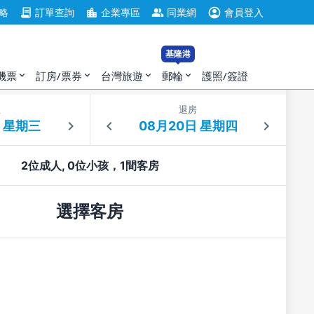
account_circle
contract
location_city
group
略
訂單查詢
企業專區
同業網
會員登入
基隆港
機票
訂房/票券
台灣旅遊
郵輪
護照/簽證
expand_more
expand_more
expand_more
expand_more
住
退房
2位成人, 0位小孩，1間客房
選擇客房