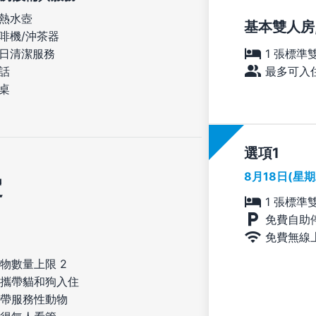
熱水壺
基本雙人房,
啡機/沖茶器
1 張標準
日清潔服務
最多可入住
話
桌
選項
8月18日(星
定
1 張標準
免費自助
免費無線
物數量上限 2
攜帶貓和狗入住
帶服務性動物