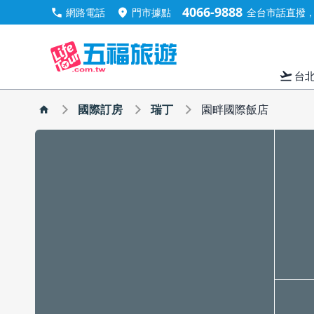
4066-9888
call
location_on
網路電話
門市據點
全台市話直撥，手
flight_takeoff
台
國際訂房
瑞丁
園畔國際飯店