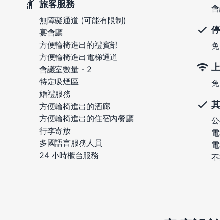
旅客服務
會
無障礙通道 (可能有限制)
停
宴會廳
方便輪椅進出的禮賓部
免
方便輪椅進出電梯通道
上
會議室數量 - 2
特定吸煙區
免
婚禮服務
其
方便輪椅進出的酒廊
方便輪椅進出的住宿內餐廳
公
行李寄放
電
多國語言服務人員
電
24 小時櫃台服務
不