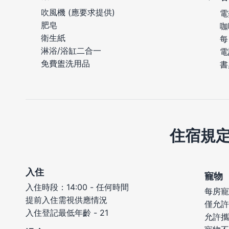
吹風機 (應要求提供)
電
肥皂
咖
衛生紙
每
淋浴/浴缸二合一
電
免費盥洗用品
書
住宿規
入住
寵物
入住時段：14:00 - 任何時間
每房寵
提前入住需視供應情況
僅允許
入住登記最低年齡 - 21
允許攜