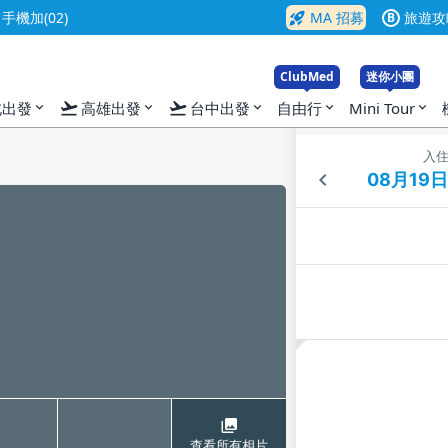
rocket_launch
機加(02)
MA 招募
旅遊攻
B
ClubMed
迷你小團
flight_takeoff
flight_takeoff
北出發
高雄出發
台中出發
自由行
Mini Tour
expand_more
expand_more
expand_more
expand_more
expand_more
入
查看所有相片