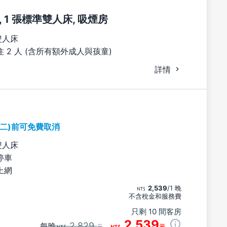
 1 張標準雙人床, 吸煙房
雙人床
 2 人 (含所有額外成人與孩童)
詳情
期二)前可免費取消
雙人床
停車
上網
2,539
/1 晚
不含稅金和服務費
只剩 10 間客房
2,539
2,829
每晚
元
元