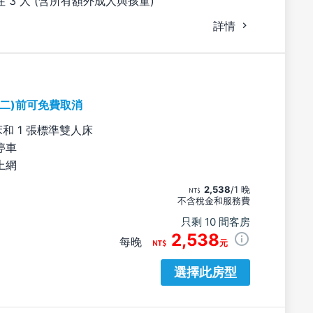
 3 人 (含所有額外成人與孩童)
詳情
期二)前可免費取消
床和 1 張標準雙人床
停車
上網
2,538
/1 晚
不含稅金和服務費
只剩 10 間客房
2,538
每晚
元
選擇此房型