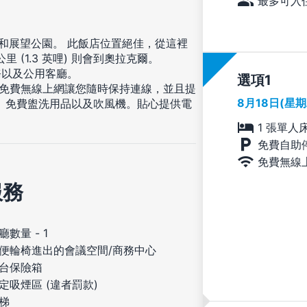
最多可入住
河和展望公園。 此飯店位置絕佳，從這裡
公里 (1.3 英哩) 則會到奧拉克爾。
務以及公用客廳。
選項
提供免費無線上網讓您隨時保持連線，並且提
8月18日(星
、免費盥洗用品以及吹風機。貼心提供電
1 張單人
免費自助
免費無線
服務
廳數量 - 1
便輪椅進出的會議空間/商務中心
台保險箱
定吸煙區 (違者罰款)
梯