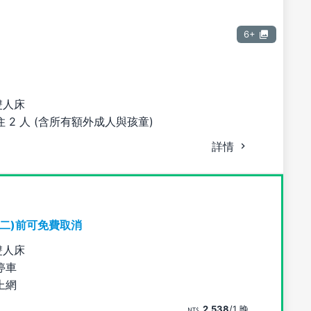
6+
雙人床
 2 人 (含所有額外成人與孩童)
詳情
期二)前可免費取消
雙人床
停車
上網
2,538
/1 晚