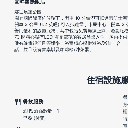
園畔國際飯店
鄰近展望公園
園畔國際飯店位於瑞丁，開車 10 分鐘即可抵達泰晤士
開車 2 公里 (1.2 英哩) 可以抵達雷丁市民中心，開車 2 
善用便利的設施服務，其中包括免費無線上網、婚宴服
73 間精心設有LED 液晶電視的客房等您入住。房內
供有線電視節目等娛樂。浴室精心提供淋浴/浴缸二合一
話，並且設有書桌以及咖啡機/沖茶器。
住宿設施
餐
餐飲服務
方
酒吧/酒廊數量 - 1
櫃
早餐 (付費)
特
電