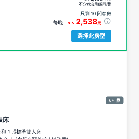
不含稅金和服務費
只剩 10 間客房
2,538
每晚
元
選擇此房型
6+
張床
床和 1 張標準雙人床