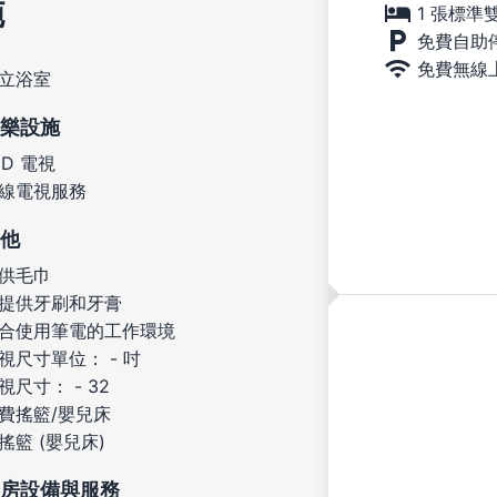
施
1 張標準
免費自助
免費無線
立浴室
樂設施
ED 電視
線電視服務
他
供毛巾
提供牙刷和牙膏
合使用筆電的工作環境
視尺寸單位： - 吋
視尺寸： - 32
費搖籃/嬰兒床
搖籃 (嬰兒床)
房設備與服務