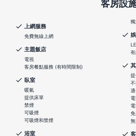
客房設
獨
上網服務
娛
免費無線上網
L
主題飯店
有
電視
其
客房餐點服務 (有時間限制)
提
臥室
不
暖氣
適
提供床單
電
禁煙
電
可吸煙
免
可吸煙和禁煙
無
浴室
客