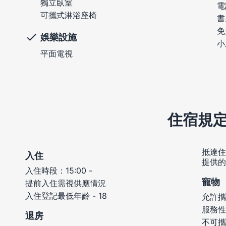
獨立臥室
電
可攜式淋浴座椅
書
免
娛樂設施
小
平面電視
住宿規
抵達住
入住
提供的
入住時段：15:00 -
寵物
提前入住需視供應情況
入住登記最低年齡 - 18
允許攜
服務性
退房
不可攜