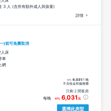
雙人床
 3 人 (含所有額外成人與孩童)
詳情
期一)前可免費取消
雙人床
停車
上網
6,031
/1 晚
不含稅金和服務費
只剩 2 間客房
6,031
每晚
元
選擇此房型