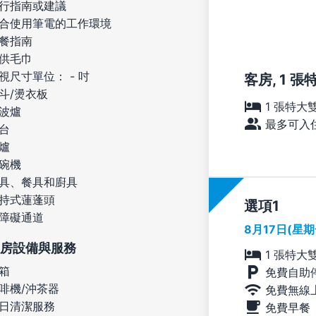
行指南或建議
合使用筆電的工作環境
餐指南
供毛巾
視尺寸單位： - 吋
客房, 1 張
斗/燙衣板
1 張特大
波爐
最多可入住
台
爐
碗機
具、餐具和廚具
持式蓮蓬頭
選項
障礙通道
8月17日(星
房設備與服務
1 張特大
箱
免費自助
啡機/沖茶器
免費無線
日清潔服務
免費早餐