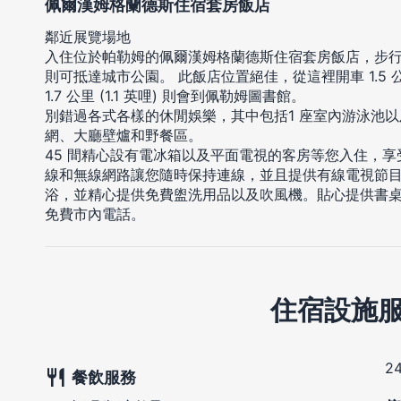
佩爾漢姆格蘭德斯住宿套房飯店
鄰近展覽場地
入住位於帕勒姆的佩爾漢姆格蘭德斯住宿套房飯店，步行 
則可抵達城市公園。 此飯店位置絕佳，從這裡開車 1.5 公
1.7 公里 (1.1 英哩) 則會到佩勒姆圖書館。
別錯過各式各樣的休閒娛樂，其中包括1 座室內游泳池以
網、大廳壁爐和野餐區。
45 間精心設有電冰箱以及平面電視的客房等您入住，
線和無線網路讓您隨時保持連線，並且提供有線電視節
浴，並精心提供免費盥洗用品以及吹風機。貼心提供書
免費市內電話。
住宿設施
2
餐飲服務