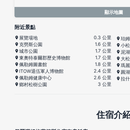
顯示地圖
附近景點
0.3 公里
展覽場地
珀姆
1.6 公里
克勞斯公園
小松
1.7 公里
城市公園
泥湖
1.7 公里
東奧特泰爾郡歷史博物館
大松
1.8 公里
佩勒姆圖書館
瑪麗
2.4 公里
ITOW退伍軍人博物館
圓湖
2.6 公里
佩勒姆健康中心
拉什
3 公里
鄉村松樹公園
住宿介