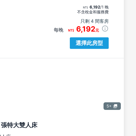
6,192
/1 晚
不含稅金和服務費
只剩 4 間客房
6,192
每晚
元
選擇此房型
5+
1 張特大雙人床