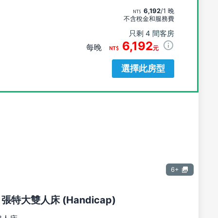
6,192
/1 晚
不含稅金和服務費
只剩 4 間客房
6,192
每晚
元
選擇此房型
6+
 張特大雙人床 (Handicap)