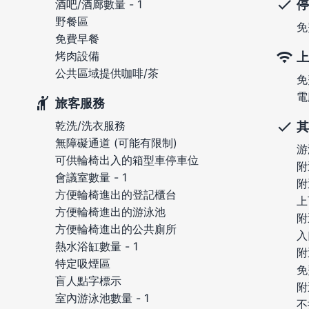
停
酒吧/酒廊數量 - 1
野餐區
免
免費早餐
烤肉設備
上
公共區域提供咖啡/茶
免
電
旅客服務
乾洗/洗衣服務
其
無障礙通道 (可能有限制)
游
可供輪椅出入的箱型車停車位
附
會議室數量 - 1
附
方便輪椅進出的登記櫃台
上
方便輪椅進出的游泳池
附
方便輪椅進出的公共廁所
入
熱水浴缸數量 - 1
附
特定吸煙區
免
盲人點字標示
附
室內游泳池數量 - 1
不