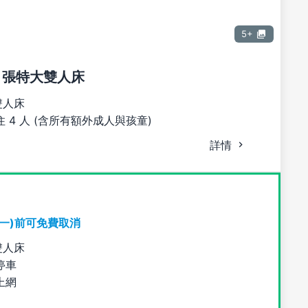
5+
1 張特大雙人床
雙人床
 4 人 (含所有額外成人與孩童)
詳情
期一)前可免費取消
雙人床
停車
上網