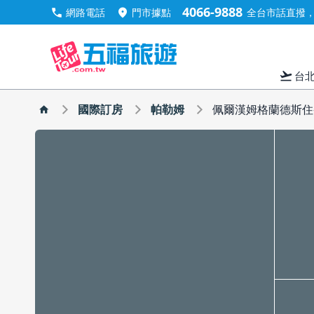
4066-9888
call
location_on
網路電話
門市據點
全台市話直撥，手
flight_takeoff
台
國際訂房
帕勒姆
佩爾漢姆格蘭德斯住