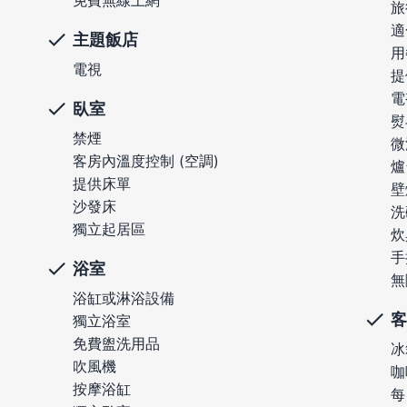
免費無線上網
旅
適
主題飯店
用
電視
提
電
臥室
熨
禁煙
微
客房內溫度控制 (空調)
爐
提供床單
壁
沙發床
洗
獨立起居區
炊
手
浴室
無
浴缸或淋浴設備
客
獨立浴室
免費盥洗用品
冰
吹風機
咖
按摩浴缸
每