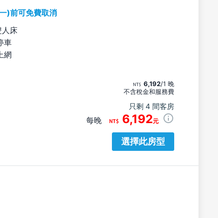
期一)前可免費取消
雙人床
停車
上網
6,192
/1 晚
不含稅金和服務費
只剩 4 間客房
6,192
每晚
元
選擇此房型