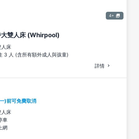
4+
特大雙人床 (Whirpool)
雙人床
 3 人 (含所有額外成人與孩童)
詳情
期一)前可免費取消
雙人床
停車
上網