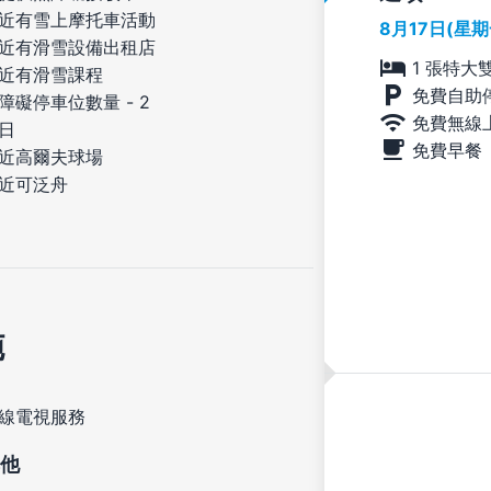
近有雪上摩托車活動
8月17日(星
近有滑雪設備出租店
1 張特大
近有滑雪課程
免費自助
障礙停車位數量 - 2
免費無線
日
免費早餐
近高爾夫球場
近可泛舟
施
線電視服務
他