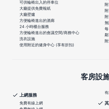
可供輪椅出入的停車位
附
大廳提供免費報紙
附
大廳壁爐
附
方便輪椅進出的酒廊
無
24 小時櫃台服務
每
方便輪椅進出的會議空間/商務中心
鄰
洗衣設施
附
使用附近的健身中心 (享有折扣)
客房設
有
上網服務
其
免費有線上網