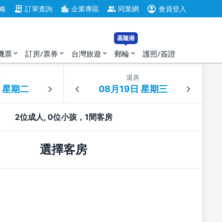
account_circle
contract
location_city
group
略
訂單查詢
企業專區
同業網
會員登入
基隆港
機票
訂房/票券
台灣旅遊
郵輪
護照/簽證
expand_more
expand_more
expand_more
expand_more
住
退房
2位成人, 0位小孩，1間客房
選擇客房