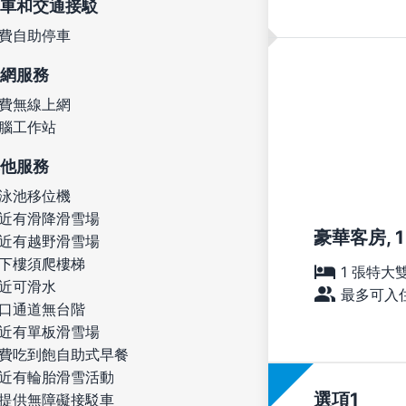
車和交通接駁
費自助停車
網服務
費無線上網
腦工作站
他服務
泳池移位機
近有滑降滑雪場
豪華客房, 
近有越野滑雪場
下樓須爬樓梯
1 張特大
近可滑水
最多可入住
口通道無台階
近有單板滑雪場
費吃到飽自助式早餐
近有輪胎滑雪活動
選項
提供無障礙接駁車