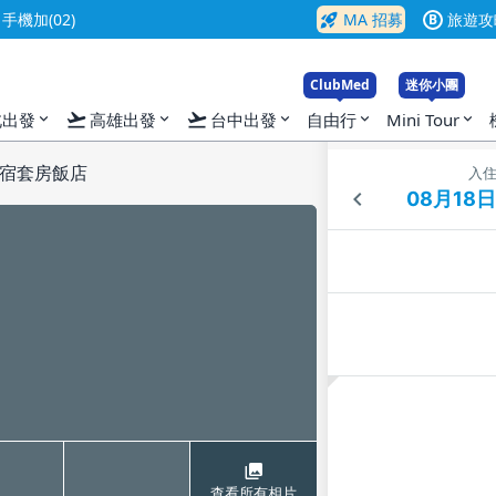
rocket_launch
機加(02)
MA 招募
旅遊攻
B
ClubMed
迷你小團
flight_takeoff
flight_takeoff
北出發
高雄出發
台中出發
自由行
Mini Tour
expand_more
expand_more
expand_more
expand_more
expand_more
宿套房飯店
入
查看所有相片