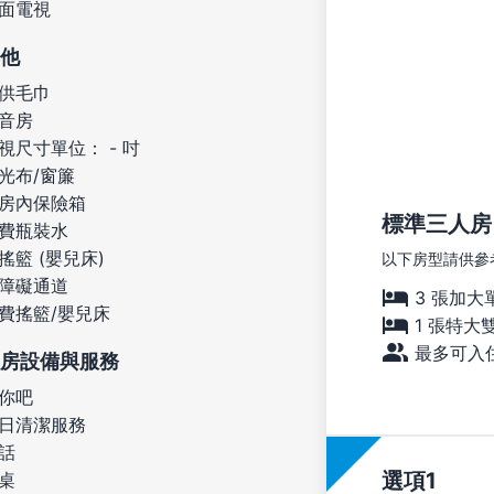
面電視
他
供毛巾
音房
視尺寸單位： - 吋
光布/窗簾
房內保險箱
標準三人房
費瓶裝水
搖籃 (嬰兒床)
以下房型請供參
障礙通道
3 張加大
費搖籃/嬰兒床
1 張特大
最多可入住
房設備與服務
你吧
日清潔服務
話
選項
桌