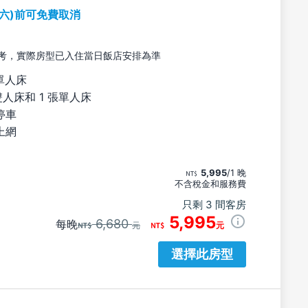
期六)前可免費取消
考，實際房型已入住當日飯店安排為準
單人床
雙人床和 1 張單人床
停車
上網
5,995
/1 晚
不含稅金和服務費
只剩 3 間客房
5,995
6,680
每晚
元
元
選擇此房型