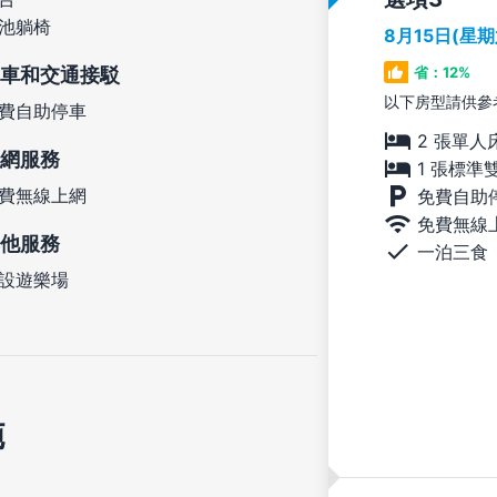
池躺椅
8月15日(星
車和交通接駁
省：12%
以下房型請供參
費自助停車
2 張單人
網服務
1 張標準
費無線上網
免費自助
免費無線
他服務
一泊三食
設遊樂場
施