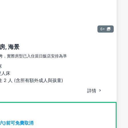
6+
, 海景
考，實際房型已入住當日飯店安排為準
床
雙人床
 2 人 (含所有額外成人與孩童)
詳情
期六)前可免費取消