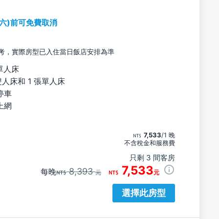
期六)前可免費取消
考，實際房型已入住當日飯店安排為準
單人床
雙人床和 1 張單人床
停車
上網
7,533
/1 晚
不含稅金和服務費
只剩 3 間客房
7,533
8,393
每晚
元
元
選擇此房型