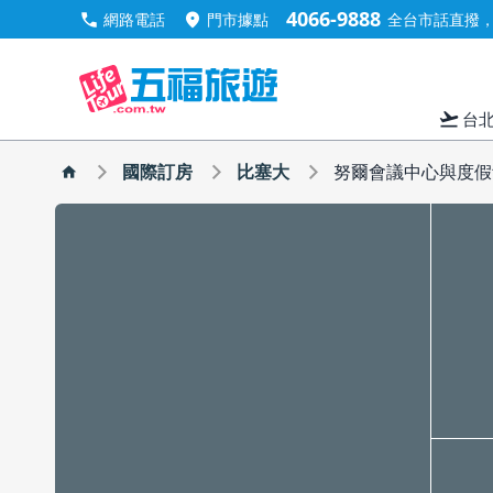
4066-9888
call
location_on
網路電話
門市據點
全台市話直撥，手
flight_takeoff
台
國際訂房
比塞大
努爾會議中心與度假