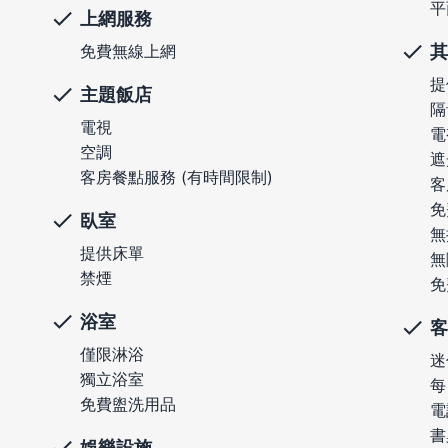
平
上網服務
其
免費無線上網
提
主題飯店
隔
電視
電
空調
遮
客房餐點服務 (有時間限制)
客
免
臥室
無
提供床單
無
禁煙
免
浴室
客
僅限淋浴
迷
獨立浴室
每
免費盥洗用品
電
書
娛樂設施