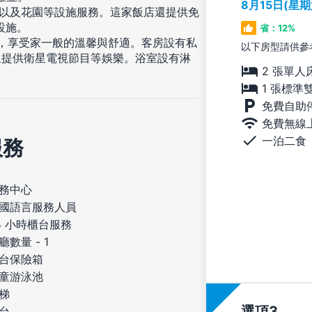
8月15日(星
台以及花園等設施服務。這家飯店還提供免
設施。
省：12%
住，享受家一般的溫馨與舒適。客房設有私
以下房型請供參
且提供衛星電視節目等娛樂。浴室設有淋
2 張單人
1 張標準
免費自助
免費無線
一泊二食
服務
務中心
國語言服務人員
4 小時櫃台服務
廳數量 - 1
台保險箱
童游泳池
梯
選項
台