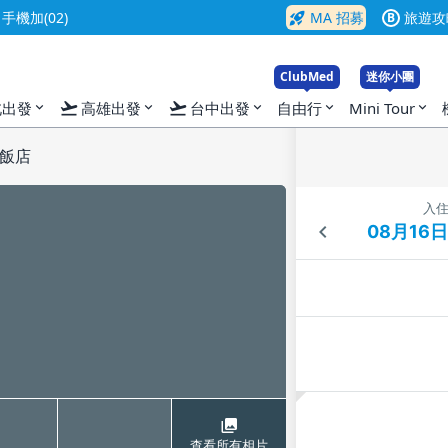
rocket_launch
機加(02)
MA 招募
旅遊攻
B
ClubMed
迷你小團
flight_takeoff
flight_takeoff
北出發
高雄出發
台中出發
自由行
Mini Tour
expand_more
expand_more
expand_more
expand_more
expand_more
飯店
入
查看所有相片