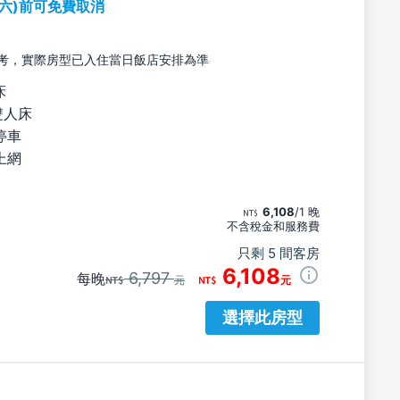
期六)前可免費取消
考，實際房型已入住當日飯店安排為準
床
雙人床
停車
上網
6,108
/1 晚
不含稅金和服務費
只剩 5 間客房
6,108
6,797
每晚
元
元
選擇此房型