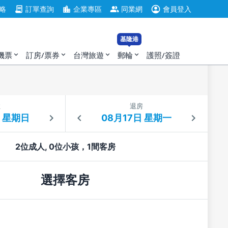
account_circle
contract
location_city
group
略
訂單查詢
企業專區
同業網
會員登入
基隆港
機票
訂房/票券
台灣旅遊
郵輪
護照/簽證
expand_more
expand_more
expand_more
expand_more
住
退房
2位成人, 0位小孩，1間客房
選擇客房