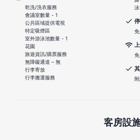
乾洗/洗衣服務
泳
會議室數量 - 1
停
公共區域提供電視
特定吸煙區
免
室外游泳池數量 - 1
上
花園
旅遊資訊/購票服務
免
無障礙通道 – 無
其
行李寄放
行李搬運服務
附
客房設