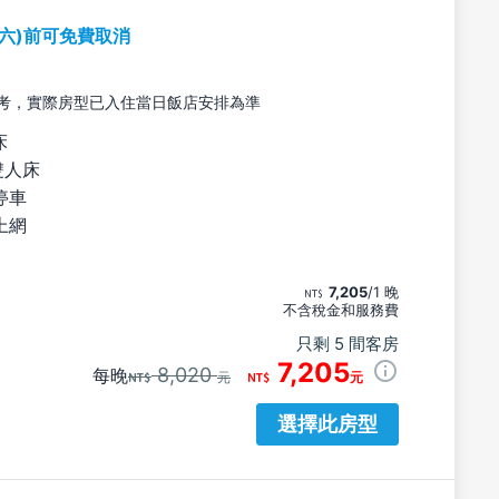
期六)前可免費取消
考，實際房型已入住當日飯店安排為準
床
雙人床
停車
上網
7,205
/1 晚
不含稅金和服務費
只剩 5 間客房
7,205
8,020
每晚
元
元
選擇此房型