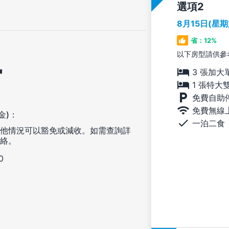
選項
8月15日(星
省：12%
以下房型請供參
訊
3 張加大
1 張特大
免費自助
免費無線
金)：
一泊二食
他情況可以豁免或減收。如需查詢詳
絡。
0