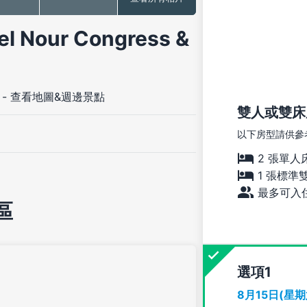
our Congress &
-
查看地圖&週邊景點
雙人或雙床房
以下房型請供參
2 張單人
1 張標準
最多可入住
區
選項
8月15日(星