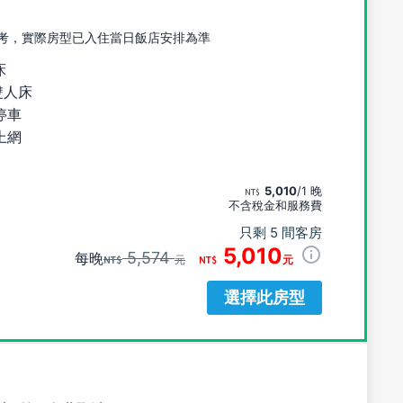
考，實際房型已入住當日飯店安排為準
床
雙人床
停車
上網
5,010
/1 晚
不含稅金和服務費
只剩 5 間客房
5,010
5,574
每晚
元
元
選擇此房型