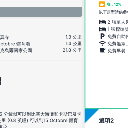
省：12%
以下房型請供參
2 張單人
1 張標準
免費自助
1.3 公里
真寺
免費無線
1.4 公里
Octobre 體育場
21.8 公里
克烏爾國家公園
免費早餐
紹
5 分鐘就可以到比塞大海灘和卡斯巴及卡
選項
.8 英哩) 可以到15 Octobre 體育
扎維亞。