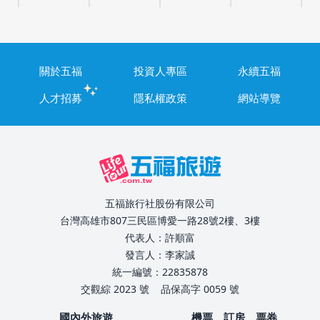
關於五福
投資人專區
永續五福
人才招募
隱私權政策
網站導覽
五福旅行社股份有限公司
台灣高雄市807三民區博愛一路28號2樓、3樓
代表人：許順富
發言人：李家誠
統一編號：22835878
交觀綜 2023 號
品保高字 0059 號
國內外旅遊
機票、訂房、票券