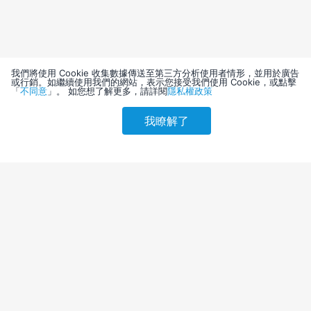
我們將使用 Cookie 收集數據傳送至第三方分析使用者情形，並用於廣告
或行銷。如繼續使用我們的網站，表示您接受我們使用 Cookie，或點擊
「
不同意
」。 如您想了解更多，請詳閱
隱私權政策
我瞭解了
請選擇其他入住日