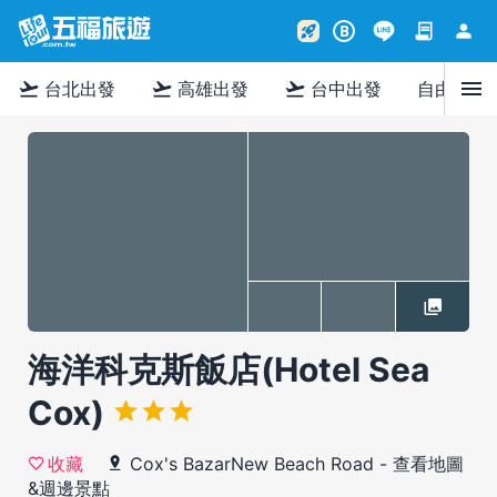
contract
person
rocket_launch
B
menu
flight_takeoff
flight_takeoff
flight_takeoff
台北出發
高雄出發
台中出發
自由行
海洋科克斯飯店(Hotel Sea
Cox)
Cox's BazarNew Beach Road
-
查看地圖
收藏
&週邊景點