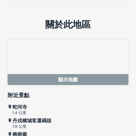
關於此地區
顯示地圖
附近景點
蛇河寺
1.4 公里
丹戎檳城客運碼頭
1.9 公里
榕樹廟