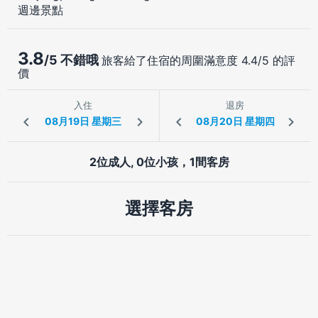
週邊景點
3.8
/5 不錯哦
旅客給了住宿的周圍滿意度 4.4/5 的評
價
入住
退房
2位成人, 0位小孩，1間客房
選擇客房