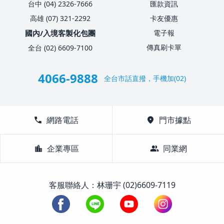
台中 (04) 2326-7666
匯款資訊
高雄 (07) 321-2292
卡友優惠
國內/入境客製化包團
電子報
傳真刷卡單
全台 (02) 6609-7100
4066-9888
全台市話直撥，手機加(02)
call
網路電話
location_on
門市據點
location_city
企業專區
group
同業網
客服聯絡人：林珊宇 (02)6609-7119