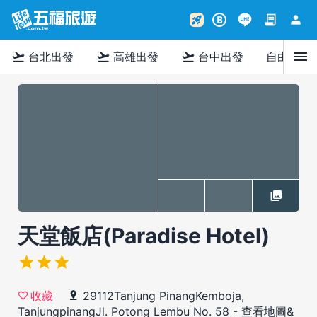
contract
person
rocket_launch
B
menu
flight_takeoff
flight_takeoff
flight_takeoff
台北出發
高雄出發
台中出發
自由行
天堂飯店(Paradise Hotel)
29112Tanjung PinangKemboja,
收藏
TanjungpinangJl. Potong Lembu No. 58
-
查看地圖&