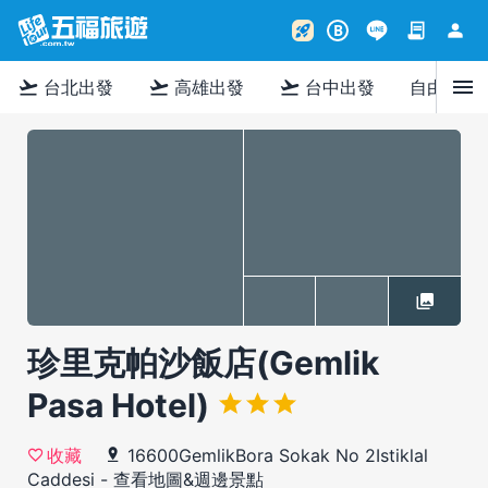
contract
person
rocket_launch
B
menu
flight_takeoff
flight_takeoff
flight_takeoff
台北出發
高雄出發
台中出發
自由行
珍里克帕沙飯店(Gemlik
Pasa Hotel)
16600GemlikBora Sokak No 2Istiklal
收藏
Caddesi
-
查看地圖&週邊景點