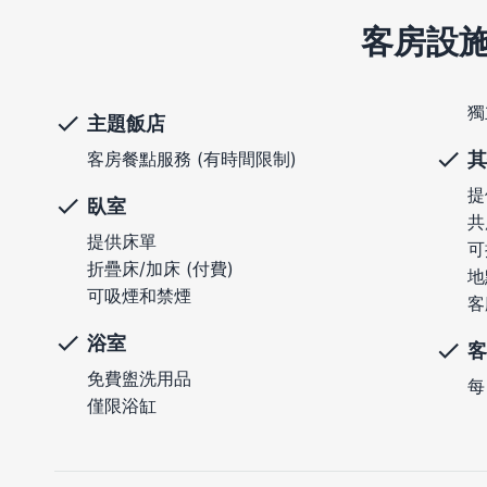
客房設
獨
主題飯店
其
客房餐點服務 (有時間限制)
提
臥室
共
提供床單
可
折疊床/加床 (付費)
地
可吸煙和禁煙
客
浴室
客
免費盥洗用品
每
僅限浴缸