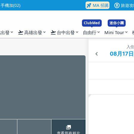
rocket_launch
機加(02)
MA 招募
旅遊攻
B
ClubMed
迷你小團
flight_takeoff
flight_takeoff
北出發
高雄出發
台中出發
自由行
Mini Tour
expand_more
expand_more
expand_more
expand_more
expand_more
入
查看所有相片