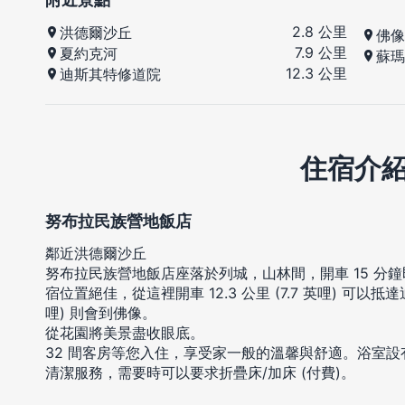
2.8 公里
洪德爾沙丘
佛像
7.9 公里
夏約克河
蘇瑪
12.3 公里
迪斯其特修道院
住宿介
努布拉民族營地飯店
鄰近洪德爾沙丘
努布拉民族營地飯店座落於列城，山林間，開車 15 分
宿位置絕佳，從這裡開車 12.3 公里 (7.7 英哩) 可以抵達
哩) 則會到佛像。
從花園將美景盡收眼底。
32 間客房等您入住，享受家一般的溫馨與舒適。浴室
清潔服務，需要時可以要求折疊床/加床 (付費)。