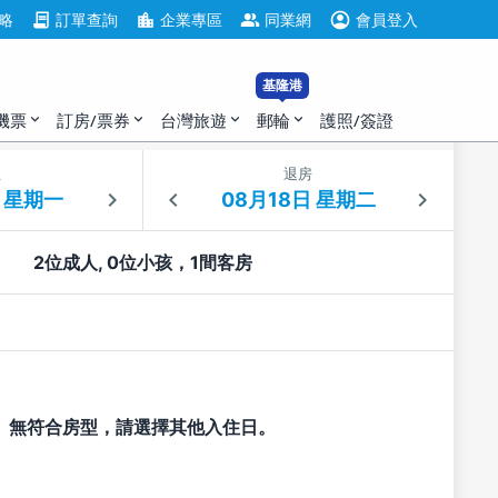
account_circle
contract
location_city
group
略
訂單查詢
企業專區
同業網
會員登入
基隆港
機票
訂房/票券
台灣旅遊
郵輪
護照/簽證
expand_more
expand_more
expand_more
expand_more
住
退房
2位成人, 0位小孩，1間客房
無符合房型，請選擇其他入住日。