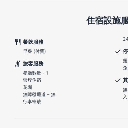
住宿設施
2
餐飲服務
停
早餐 (付費)
露
旅客服務
免
餐廳數量 - 1
其
禁煙住宿
花園
無
無障礙通道 – 無
入
行李寄放