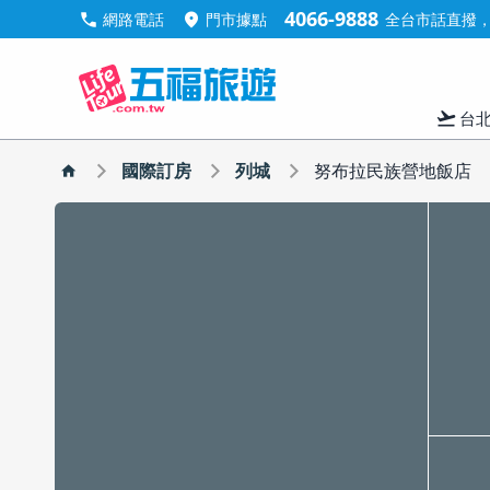
4066-9888
call
location_on
網路電話
門市據點
全台市話直撥，手
flight_takeoff
台
國際訂房
列城
努布拉民族營地飯店