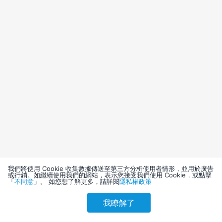
我們將使用 Cookie 收集數據傳送至第三方分析使用者情形，並用於廣告
或行銷。如繼續使用我們的網站，表示您接受我們使用 Cookie，或點擊
「
不同意
」。 如您想了解更多，請詳閱
隱私權政策
我瞭解了
請選擇其他入住日