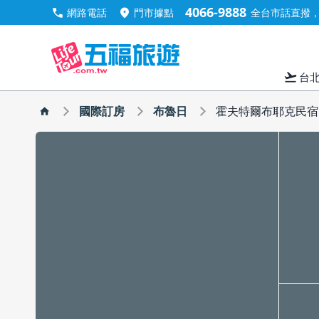
4066-9888
call
location_on
網路電話
門市據點
全台市話直撥，手
flight_takeoff
台
國際訂房
布魯日
霍夫特爾布耶克民宿