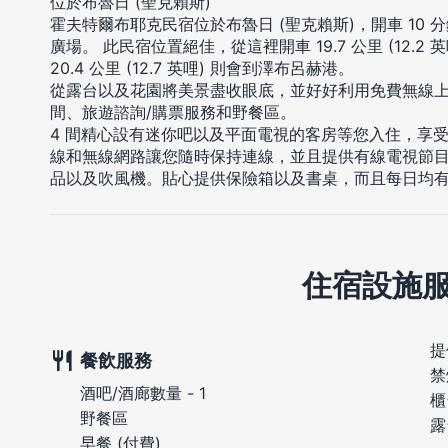
位於布魯日 (聖克賴斯)
霍夫特爾布耶克民宿位於布魯日 (聖克賴斯)，開車 10
廣場。 此民宿位置絕佳，從這裡開車 19.7 公里 (12.
20.4 公里 (12.7 英哩) 則會到澤布呂赫港。
從露台以及花園將美景盡收眼底，並好好利用免費無線
間、旅遊諮詢/購票服務和野餐區。
4 間精心設有迷你吧以及平面電視的客房等您入住，享
線和無線網路讓您隨時保持連線，並且提供有線電視節
品以及吹風機。貼心提供保險箱以及書桌，而且每日均
住宿設施
提
餐飲服務
禁
酒吧/酒廊數量 - 1
櫃
野餐區
露
早餐 (付費)