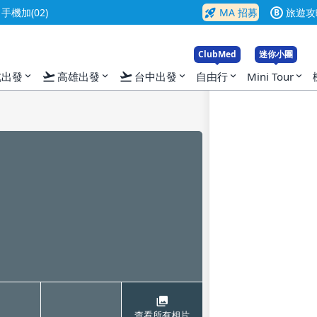
rocket_launch
機加(02)
MA 招募
旅遊攻
B
ClubMed
迷你小團
flight_takeoff
flight_takeoff
北出發
高雄出發
台中出發
自由行
Mini Tour
expand_more
expand_more
expand_more
expand_more
expand_more
查看所有相片