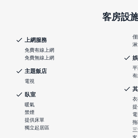
客房設
僅
上網服務
淋
免費有線上網
娛
免費無線上網
平
主題飯店
有
電視
其
臥室
衣
暖氣
提
禁煙
電
提供床單
拖
獨立起居區
三
客