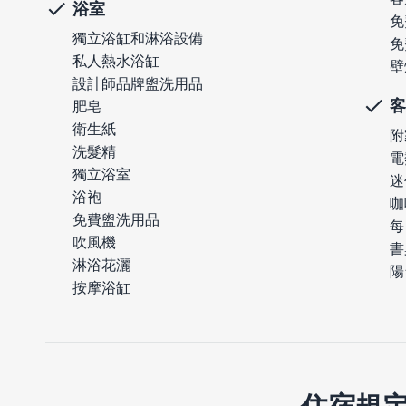
浴室
免
獨立浴缸和淋浴設備
免
私人熱水浴缸
壁
設計師品牌盥洗用品
客
肥皂
衛生紙
附
洗髮精
電
獨立浴室
迷
浴袍
咖
免費盥洗用品
每
吹風機
書
淋浴花灑
陽
按摩浴缸