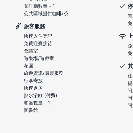
停
咖啡廳數量 - 1
公共區域提供咖啡/茶
電
免
旅客服務
上
快速入住登記
免費迎賓接待
免
會議室
免
遊樂場/遊戲室
花園
其
旅遊資訊/購票服務
住
行李寄放
提
快速退房
附
熱水浴缸 (付費)
附
餐廳數量 - 1
附
圖書館