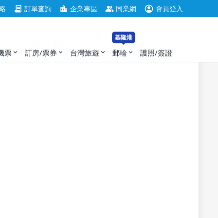
account_circle
contract
location_city
group
略
訂單查詢
企業專區
同業網
會員登入
基隆港
無符合房型，請選擇其他入住日。
機票
訂房/票券
台灣旅遊
郵輪
護照/簽證
expand_more
expand_more
expand_more
expand_more