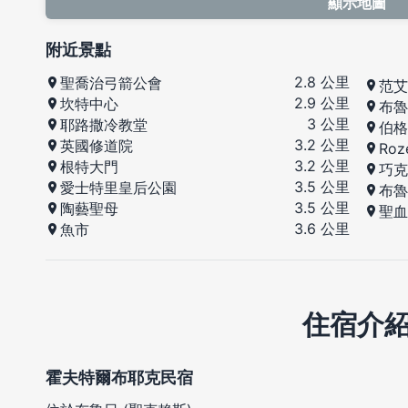
顯示地圖
附近景點
2.8 公里
聖喬治弓箭公會
范艾
2.9 公里
坎特中心
布魯
3 公里
耶路撒冷教堂
伯格
3.2 公里
英國修道院
Roz
3.2 公里
根特大門
巧克
3.5 公里
愛士特里皇后公園
布魯
3.5 公里
陶藝聖母
聖血
3.6 公里
魚市
住宿介
霍夫特爾布耶克民宿