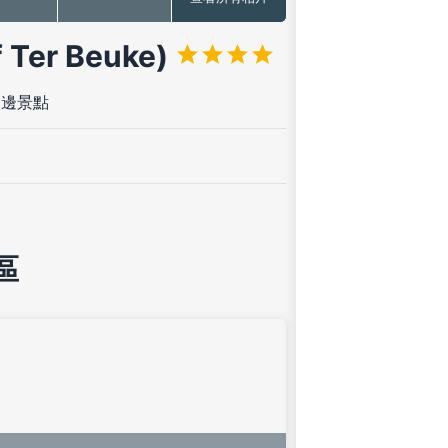
er Beuke)
週邊景點
區