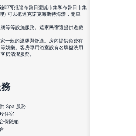
 分鐘即可抵達布魯日聖誕市集和布魯日市集
2 英哩) 可以抵達克諾克海斯特海灘，開車
上網等等設施服務。這家民宿還提供遊戲
受家一般的溫馨與舒適。房內提供免費有
目等娛樂。客房專用浴室設有名牌盥洗用
有客房清潔服務。
服務
供 Spa 服務
煙住宿
台保險箱
台