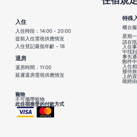
住宿規
特殊
入住
櫃台服
入住時段：14:00 - 20:00
星期一 
提前入住需視供應情況
請在抵
入住登記最低年齡 - 18
入住事
中找到
事先通
退房
郵件中
入住相
退房時間：11:00
接待旅
延遲退房需視供應情況
上的資
能經由
寵物
不可攜帶寵物
此住宿接受的付款方式