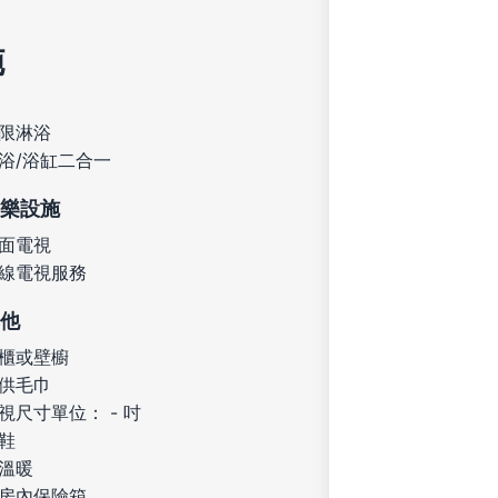
施
限淋浴
浴/浴缸二合一
樂設施
面電視
線電視服務
他
櫃或壁櫥
供毛巾
視尺寸單位： - 吋
鞋
溫暖
房內保險箱