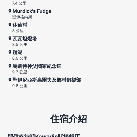
7.4 公里
Murdick's Fudge
聖伊格納斯
休倫村
8 公里
瓦瓦坦燈塔
8.5 公里
鏈湖
8.9 公里
馬凱特神父國家紀念碑
9.7 公里
聖伊尼亞斯高爾夫及鄉村俱樂部
9.8 公里
住宿介紹
聖伊格納斯Kewadin賭場飯店