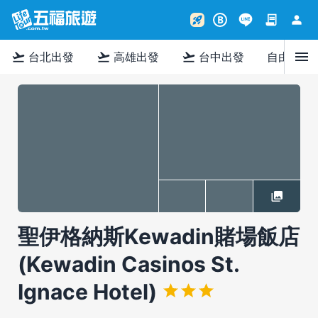
contract
person
rocket_launch
B
menu
flight_takeoff
flight_takeoff
flight_takeoff
台北出發
高雄出發
台中出發
自由行
聖伊格納斯Kewadin賭場飯店
(Kewadin Casinos St.
Ignace Hotel)