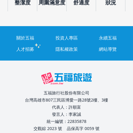
整潔度
周圍滿意度
舒適度
狀況
關於五福
投資人專區
永續五福
人才招募
隱私權政策
網站導覽
五福旅行社股份有限公司
台灣高雄市807三民區博愛一路28號2樓、3樓
代表人：許順富
發言人：李家誠
統一編號：22835878
交觀綜 2023 號
品保高字 0059 號