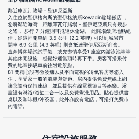
鄰近庫瓦汀賭場 - 聖伊尼亞斯
入住位於聖伊格內斯的聖伊格納斯Kewadin賭場飯店 ，
您將鄰近海灣，距離庫瓦汀賭場 - 聖伊尼亞斯只有幾步
之遙， 步行 7 分鐘則可抵達休倫湖。 此賭場飯店地點絕
佳，從這裡開車約 3.5 公里 (2.2 英哩) 可以到城岩市，
開車 6.9 公里 (4.3 英哩) 則會抵達聖伊尼亞斯商會。
直奔博弈場試試手氣，或先盡情享受1 座室內游泳池等等
其他休閒設施，感覺好運當頭時再下手。房客可搭乘付
費的地區接駁車前往附近景點。
81 間精心設有微波爐以及平面電視的冷氣客房等您入
住，享受家一般的溫馨與舒適。房內提供免費無線上網
讓您隨時保持連線，並且提供有線電視節目等娛樂。浴
室設有淋浴/浴缸二合一以及免費盥洗用品。貼心提供書
桌以及咖啡機/沖茶器，此外亦設有電話，可撥打免費市
內電話。