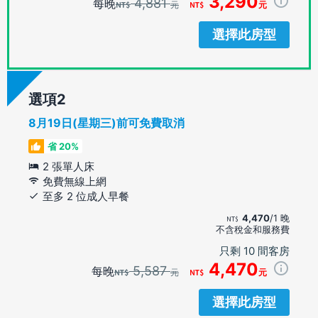
3,290
4,881
每晚
元
元
選擇此房型
選項
8月19日(星期三)前可免費取消
省 20%
2 張單人床
免費無線上網
至多 2 位成人早餐
4,470
/1 晚
不含稅金和服務費
只剩 10 間客房
4,470
5,587
每晚
元
元
選擇此房型