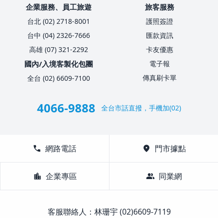
企業服務、員工旅遊
旅客服務
台北 (02) 2718-8001
護照簽證
台中 (04) 2326-7666
匯款資訊
高雄 (07) 321-2292
卡友優惠
國內/入境客製化包團
電子報
傳真刷卡單
全台 (02) 6609-7100
4066-9888
全台市話直撥，手機加(02)
call
網路電話
location_on
門市據點
location_city
企業專區
group
同業網
客服聯絡人：林珊宇 (02)6609-7119