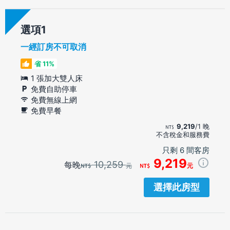
選項
一經訂房不可取消
省 11%
1 張加大雙人床
免費自助停車
免費無線上網
免費早餐
9,219
/1 晚
不含稅金和服務費
只剩 6 間客房
9,219
10,259
每晚
元
元
選擇此房型