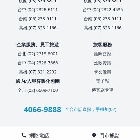
桃園 (03) 336-8811
桃園 (03) 336-8811
台中 (04) 2326-6111
台中 (04) 2322-4535
台南 (06) 238-9111
台南 (06) 238-9111
高雄 (07) 323-1166
高雄 (07) 323-1166
企業服務、員工旅遊
旅客服務
台北 (02) 2718-8001
護照簽證
台中 (04) 2326-7666
匯款資訊
高雄 (07) 321-2292
卡友優惠
國內/入境客製化包團
電子報
傳真刷卡單
全台 (02) 6609-7100
4066-9888
全台市話直撥，手機加(02)
call
網路電話
location_on
門市據點