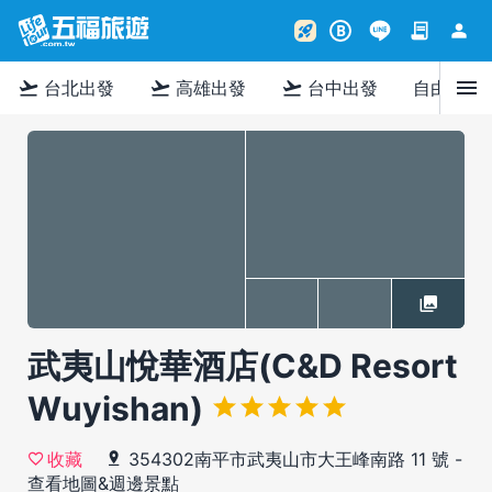
contract
person
rocket_launch
B
menu
flight_takeoff
flight_takeoff
flight_takeoff
台北出發
高雄出發
台中出發
自由行
武夷山悅華酒店(C&D Resort
Wuyishan)
354302南平市武夷山市大王峰南路 11 號
-
收藏
查看地圖&週邊景點