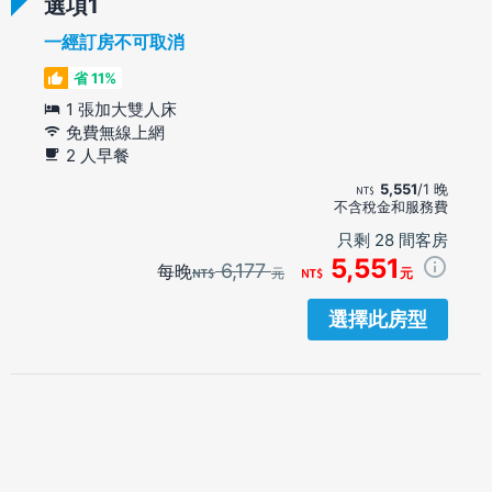
選項
一經訂房不可取消
省 11%
1 張加大雙人床
免費無線上網
2 人早餐
5,551
/1 晚
不含稅金和服務費
只剩 28 間客房
5,551
6,177
每晚
元
元
選擇此房型