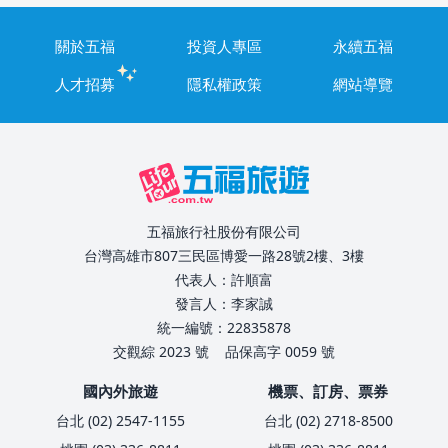
關於五福
投資人專區
永續五福
人才招募
隱私權政策
網站導覽
五福旅行社股份有限公司
台灣高雄市807三民區博愛一路28號2樓、3樓
代表人：許順富
發言人：李家誠
統一編號：22835878
交觀綜 2023 號
品保高字 0059 號
國內外旅遊
機票、訂房、票券
台北 (02) 2547-1155
台北 (02) 2718-8500