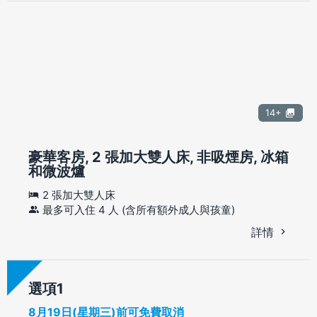
14+
豪華客房, 2 張加大雙人床, 非吸煙房, 冰箱
和微波爐
2 張加大雙人床
最多可入住 4 人 (含所有額外成人與孩童)
詳情
選項
8月19日(星期三)前可免費取消