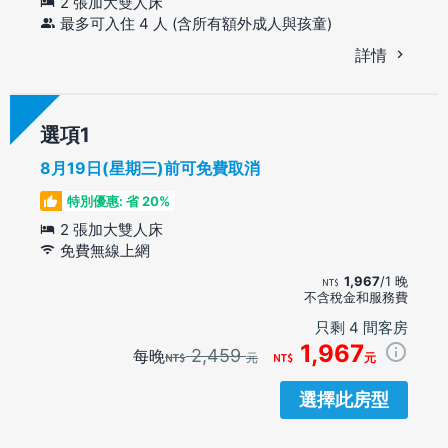
2 張加大雙人床
最多可入住 4 人 (含所有額外成人與孩童)
詳情
選項
8月19日(星期三)前可免費取消
特別優惠: 省 20%
2 張加大雙人床
免費無線上網
1,967
/1 晚
不含稅金和服務費
只剩 4 間客房
1,967
2,459
每晚
元
元
選擇此房型