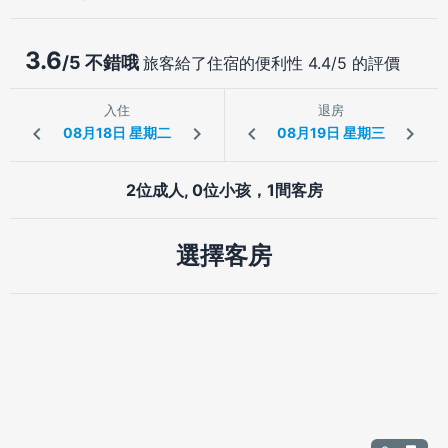
3.6
/5 不錯哦
旅客給了住宿的便利性 4.4/5 的評價
入住
退房
2位成人, 0位小孩，1間客房
選擇客房