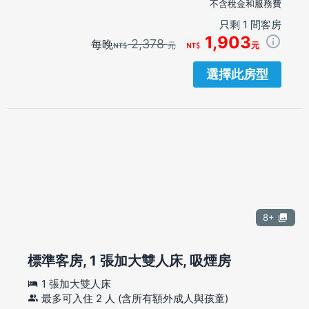
不含稅金和服務費
只剩 1 間客房
1,903
2,378
每晚
元
元
選擇此房型
8+
標準客房, 1 張加大雙人床, 吸煙房
1 張加大雙人床
最多可入住 2 人 (含所有額外成人與孩童)