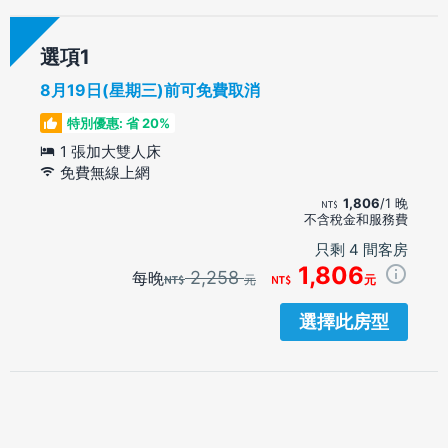
選項
8月19日(星期三)前可免費取消
特別優惠: 省 20%
1 張加大雙人床
免費無線上網
1,806
/1 晚
不含稅金和服務費
只剩 4 間客房
1,806
2,258
每晚
元
元
選擇此房型