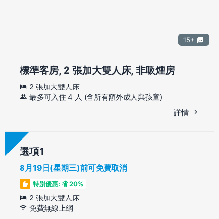
15+
標準客房, 2 張加大雙人床, 非吸煙房
2 張加大雙人床
最多可入住 4 人 (含所有額外成人與孩童)
詳情
選項
8月19日(星期三)前可免費取消
特別優惠: 省 20%
2 張加大雙人床
免費無線上網