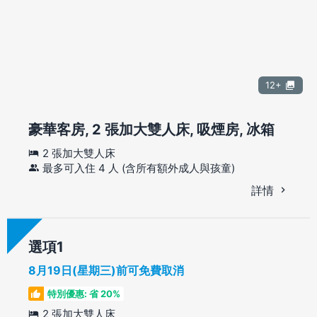
12+
豪華客房, 2 張加大雙人床, 吸煙房, 冰箱
2 張加大雙人床
最多可入住 4 人 (含所有額外成人與孩童)
詳情
選項
8月19日(星期三)前可免費取消
特別優惠: 省 20%
2 張加大雙人床