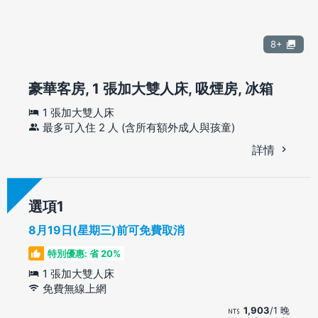
8+
豪華客房, 1 張加大雙人床, 吸煙房, 冰箱
1 張加大雙人床
最多可入住 2 人 (含所有額外成人與孩童)
詳情
選項
8月19日(星期三)前可免費取消
特別優惠: 省 20%
1 張加大雙人床
免費無線上網
1,903
/1 晚