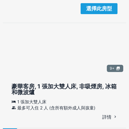
選擇此房型
9+
豪華客房, 1 張加大雙人床, 非吸煙房, 冰箱
和微波爐
1 張加大雙人床
最多可入住 2 人 (含所有額外成人與孩童)
詳情