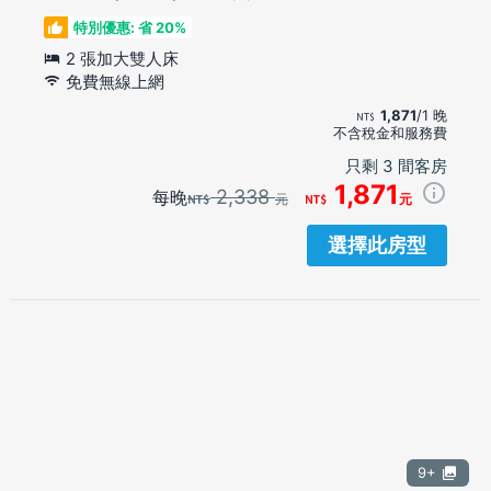
特別優惠: 省 20%
2 張加大雙人床
免費無線上網
1,871
/1 晚
不含稅金和服務費
只剩 3 間客房
1,871
2,338
每晚
元
元
選擇此房型
9+