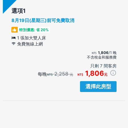
選項
8月19日(星期三)前可免費取消
特別優惠: 省 20%
1 張加大雙人床
免費無線上網
1,806
/1 晚
不含稅金和服務費
只剩 7 間客房
1,806
2,258
每晚
元
元
選擇此房型