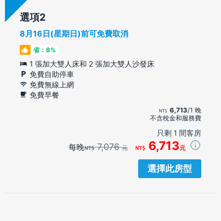
選項
8月16日(星期日)前可免費取消
省：8%
1 張加大雙人床和 2 張加大雙人沙發床
免費自助停車
免費無線上網
免費早餐
6,713
/1 晚
不含稅金和服務費
只剩 1 間客房
6,713
7,076
每晚
元
元
選擇此房型