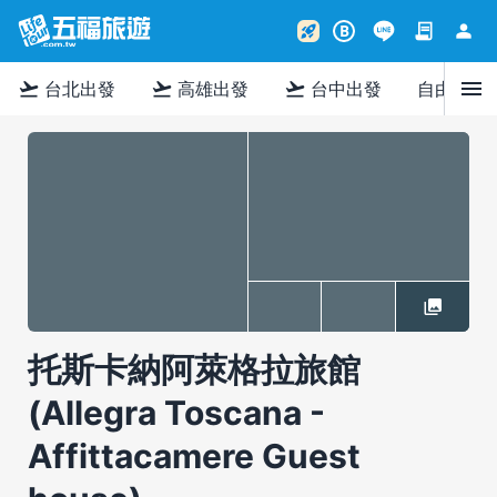
contract
person
rocket_launch
B
menu
flight_takeoff
flight_takeoff
flight_takeoff
台北出發
高雄出發
台中出發
自由行
托斯卡納阿萊格拉旅館
(Allegra Toscana -
Affittacamere Guest