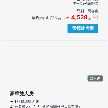
不含稅金和服務費
只剩 1 間客房
4,528
4,773
每晚
元
元
選擇此房型
23+
豪華雙人房
1 張標準雙人床
最多可入住 2 人 (含所有額外成人與孩童)