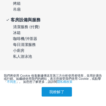
烤箱
吊扇
客房設備與服務
清潔服務 (付費)
冰箱
咖啡機/沖茶器
每日清潔服務
小廚房
私人游泳池
我們將使用 Cookie 收集數據傳送至第三方分析使用者情形，並用於廣告
或行銷。如繼續使用我們的網站，表示您接受我們使用 Cookie，或點擊
「
不同意
」。 如您想了解更多，請詳閱
隱私權政策
住宿規定
我瞭解了
參考售價(含稅)
會員訂購
訪客訂購
刷卡優惠
5,958