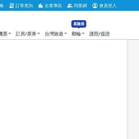
account_circle
contract
location_city
group
略
訂單查詢
企業專區
同業網
會員登入
基隆港
機票
訂房/票券
台灣旅遊
郵輪
護照/簽證
expand_more
expand_more
expand_more
expand_more