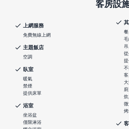
客房設
其
上網服務
餐
免費無線上網
毛
吊
主題飯店
從
空調
提
不
臥室
客
暖氣
大
禁煙
廚
提供床單
炊
微
浴室
烤
坐浴盆
僅限淋浴
客