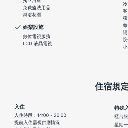
獨立浴室
冷
免費盥洗用品
客
淋浴花灑
獨
每
娛樂設施
陽
數位電視服務
院
LCD 液晶電視
小
住宿規
入住
特殊
入住時段：14:00 - 20:00
櫃台服
提前入住需視供應情況
星期一 