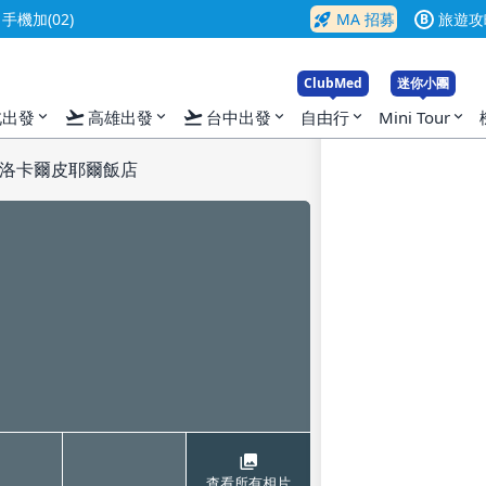
rocket_launch
機加(02)
MA 招募
旅遊攻
B
ClubMed
迷你小團
flight_takeoff
flight_takeoff
北出發
高雄出發
台中出發
自由行
Mini Tour
expand_more
expand_more
expand_more
expand_more
expand_more
洛卡爾皮耶爾飯店
查看所有相片