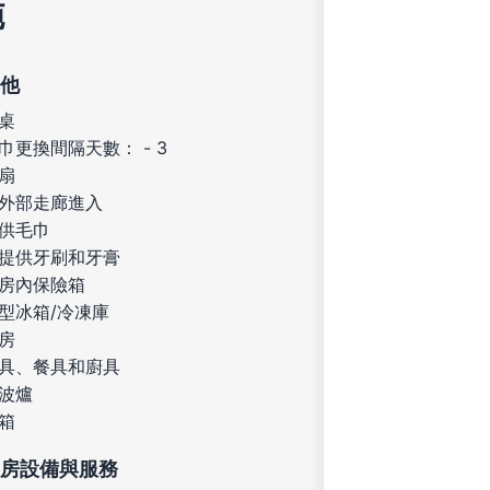
施
他
桌
巾更換間隔天數： - 3
扇
外部走廊進入
供毛巾
提供牙刷和牙膏
房內保險箱
型冰箱/冷凍庫
房
具、餐具和廚具
波爐
箱
房設備與服務