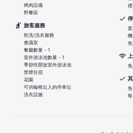
烤肉設備
禮
野餐區
停
旅客服務
遮
乾洗/洗衣服務
機
會議室
免
餐廳數量 - 1
上
室外游泳池數量 - 1
季節性開放室外游泳池
免
禁煙住宿
其
花園
可供輪椅出入的停車位
免
洗衣設施
每