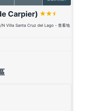
 Carpier)
N Villa Santa Cruz del Lago
-
查看地
區