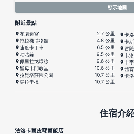
顯示地圖
附近景點
2.7 公里
花園迷宮
卡洛
4.8 公里
拖拉機博物館
卡斯
6.5 公里
速度卡丁車
冒險
9.5 公里
咕咕鐘
卡洛
9.6 公里
佩里拉戈環線
十字
10.6 公里
聖母卡門教堂
體育
10.7 公里
拉昆塔莊園公園
卡洛
10.7 公里
烏拉圭橋
住宿介
法洛卡爾皮耶爾飯店