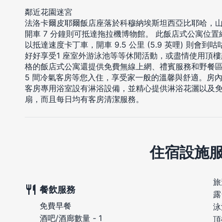
鄰近花園迷宮
法洛卡爾皮耶爾飯店座落於科穆納埃斯坦西亞比耶哈，山
開車 7 分鐘則可抵達拖拉機博物館。 此飯店式公寓位置絕佳，從
以抵達速度卡丁車，開車 9.5 公里 (5.9 英哩) 則會到
好好享受1 座室外游泳池等等休閒活動，或盡情使用頂
格的飯店式公寓還提供免費無線上網、禮賓服務和野餐
5 間冷氣客房等您入住，享受家一般的溫馨與舒適。房
客房專用浴室設有淋浴設備，並精心提供淋浴花灑以及
扇，而且每日均有客房清潔服務。
住宿設施
旅
餐飲服務
露
免費早餐
泳
酒吧/酒廊數量 - 1
頂