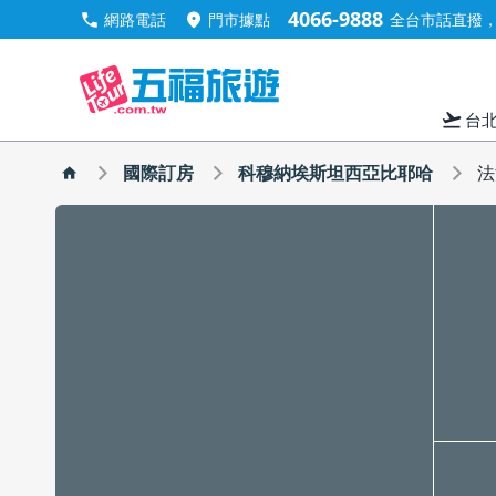
4066-9888
call
location_on
網路電話
門市據點
全台市話直撥，手
flight_takeoff
台
國際訂房
科穆納埃斯坦西亞比耶哈
法