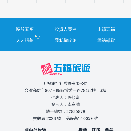
關於五福
投資人專區
永續五福
人才招募
隱私權政策
網站導覽
五福旅行社股份有限公司
台灣高雄市807三民區博愛一路28號2樓、3樓
代表人：許順富
發言人：李家誠
統一編號：22835878
交觀綜 2023 號
品保高字 0059 號
國內外旅遊
機票、訂房、票券