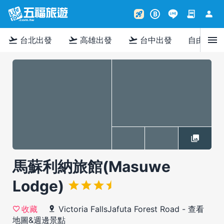
contract
person
rocket_launch
B
menu
flight_takeoff
flight_takeoff
flight_takeoff
台北出發
高雄出發
台中出發
自由行
馬蘇利納旅館(Masuwe
Lodge)
Victoria FallsJafuta Forest Road
-
查看
收藏
地圖&週邊景點