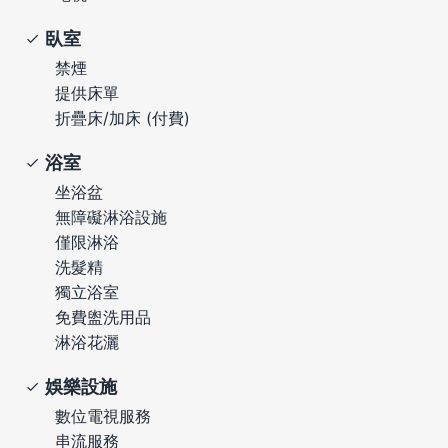
臥室
禁煙
提供床單
折疊床/加床 (付費)
浴室
坐浴盆
無障礙淋浴設施
僅限淋浴
洗髮精
獨立浴室
免費盥洗用品
淋浴花灑
娛樂設施
數位電視服務
串流服務