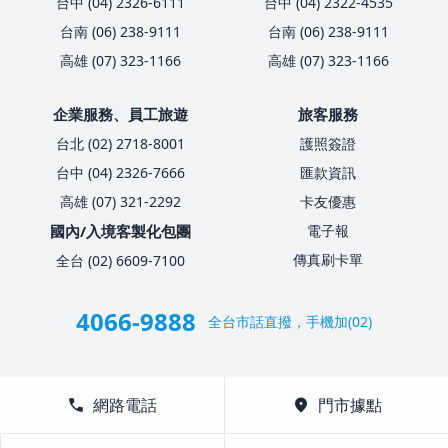
台中 (04) 2326-6111
台中 (04) 2322-4535
台南 (06) 238-9111
台南 (06) 238-9111
高雄 (07) 323-1166
高雄 (07) 323-1166
企業服務、員工旅遊
旅客服務
台北 (02) 2718-8001
護照簽證
台中 (04) 2326-7666
匯款資訊
高雄 (07) 321-2292
卡友優惠
國內/入境客製化包團
電子報
傳真刷卡單
全台 (02) 6609-7100
4066-9888
全台市話直撥，手機加(02)
call
網路電話
location_on
門市據點