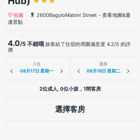
Hub)
2600BaguioMabini Street
-
查看地圖&週
收藏
邊景點
4.0
/5 不錯哦
旅客給了住宿的周圍滿意度 4.2/5 的評
價
入住
退房
2位成人, 0位小孩，1間客房
選擇客房