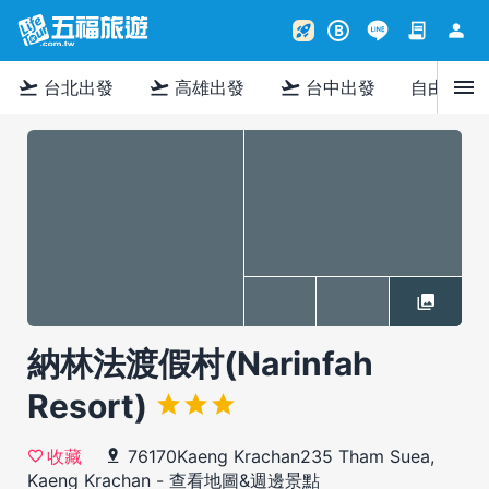
contract
person
rocket_launch
B
menu
flight_takeoff
flight_takeoff
flight_takeoff
台北出發
高雄出發
台中出發
自由行
納林法渡假村(Narinfah
Resort)
76170Kaeng Krachan235 Tham Suea,
收藏
Kaeng Krachan
-
查看地圖&週邊景點