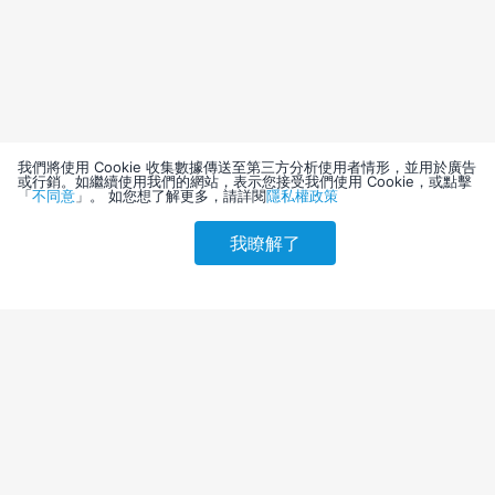
我們將使用 Cookie 收集數據傳送至第三方分析使用者情形，並用於廣告
或行銷。如繼續使用我們的網站，表示您接受我們使用 Cookie，或點擊
「
不同意
」。 如您想了解更多，請詳閱
隱私權政策
我瞭解了
請選擇其他入住日