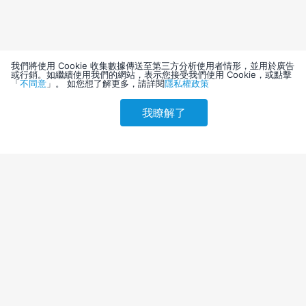
我們將使用 Cookie 收集數據傳送至第三方分析使用者情形，並用於廣告
或行銷。如繼續使用我們的網站，表示您接受我們使用 Cookie，或點擊
「
不同意
」。 如您想了解更多，請詳閱
隱私權政策
我瞭解了
請選擇其他入住日