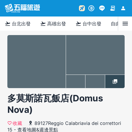
contract
person
rocket_launch
B
menu
flight_takeoff
flight_takeoff
flight_takeoff
台北出發
高雄出發
台中出發
自由行
多莫斯諾瓦飯店(Domus
Nova)
89127Reggio Calabriavia dei correttori
收藏
15
-
查看地圖&週邊景點