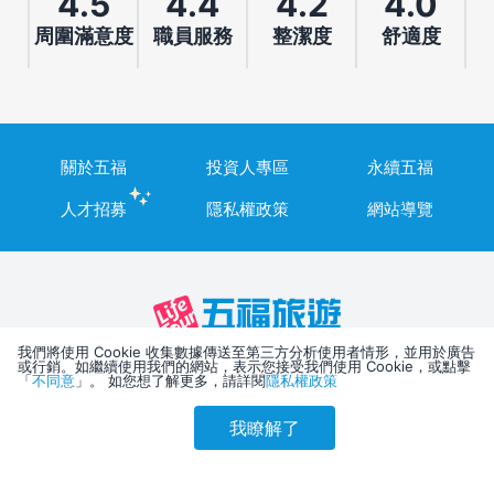
4.5
4.4
4.2
4.0
周圍滿意度
職員服務
整潔度
舒適度
關於五福
投資人專區
永續五福
人才招募
隱私權政策
網站導覽
我們將使用 Cookie 收集數據傳送至第三方分析使用者情形，並用於廣告
或行銷。如繼續使用我們的網站，表示您接受我們使用 Cookie，或點擊
五福旅行社股份有限公司
「
不同意
」。 如您想了解更多，請詳閱
隱私權政策
台灣高雄市807三民區博愛一路28號2樓、3樓
代表人：許順富
我瞭解了
參考售價(含稅)
發言人：李家誠
會員訂購
訪客訂購
刷卡優惠
2,492
統一編號：22835878