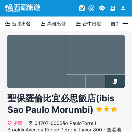
contract
person
rocket_launch
B
menu
flight_takeoff
flight_takeoff
flight_takeoff
台北出發
高雄出發
台中出發
自由行
聖保羅倫比宜必思飯店(ibis
Sao Paulo Morumbi)
04707-000São PauloTorre I
收藏
BrooklinAvenida Roque Petroni Junior 800
-
查看地