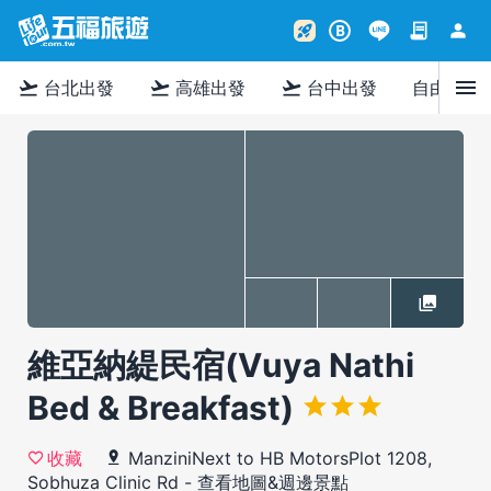
contract
person
rocket_launch
B
menu
flight_takeoff
flight_takeoff
flight_takeoff
台北出發
高雄出發
台中出發
自由行
維亞納緹民宿(Vuya Nathi
Bed & Breakfast)
ManziniNext to HB MotorsPlot 1208,
收藏
Sobhuza Clinic Rd
-
查看地圖&週邊景點