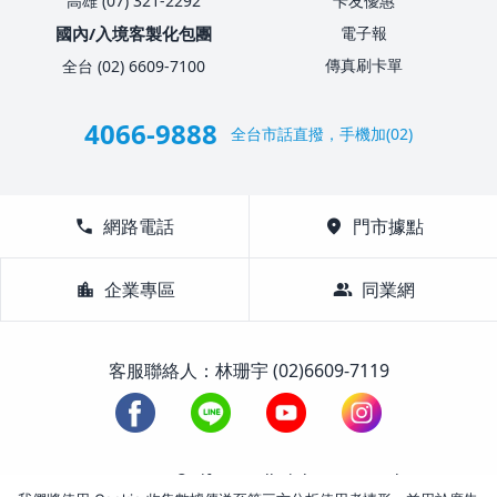
高雄 (07) 321-2292
卡友優惠
國內/入境客製化包團
電子報
傳真刷卡單
全台 (02) 6609-7100
4066-9888
全台市話直撥，手機加(02)
call
網路電話
location_on
門市據點
location_city
企業專區
group
同業網
客服聯絡人：林珊宇 (02)6609-7119
1988-2026 © Lifetour All Rights Reserved.