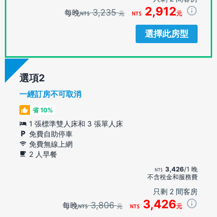
2,912
3,235
每晚
元
元
選擇此房型
選項
一經訂房不可取消
省 10%
1 張標準雙人床和 3 張單人床
免費自助停車
免費無線上網
2 人早餐
3,426
/1 晚
不含稅金和服務費
只剩 2 間客房
3,426
3,806
每晚
元
元