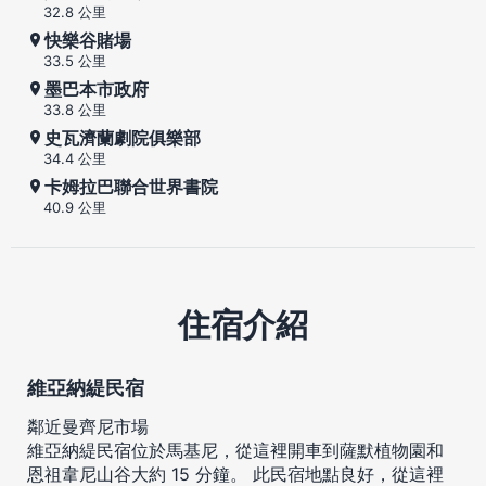
32.8 公里
快樂谷賭場
33.5 公里
墨巴本市政府
33.8 公里
史瓦濟蘭劇院俱樂部
34.4 公里
卡姆拉巴聯合世界書院
40.9 公里
住宿介紹
維亞納緹民宿
鄰近曼齊尼市場
維亞納緹民宿位於馬基尼，從這裡開車到薩默植物園和
恩祖韋尼山谷大約 15 分鐘。 此民宿地點良好，從這裡